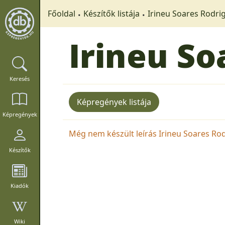
Főoldal
Készítők listája
Irineu Soares Rodri
Irineu So
Keresés
Képregények listája
Képregények
Még nem készült leírás Irineu Soares Rodr
Készítők
Kiadók
Wiki