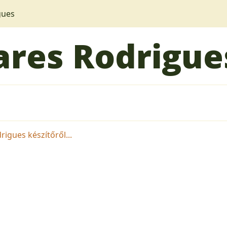
gues
ares Rodrigue
igues készítőről...