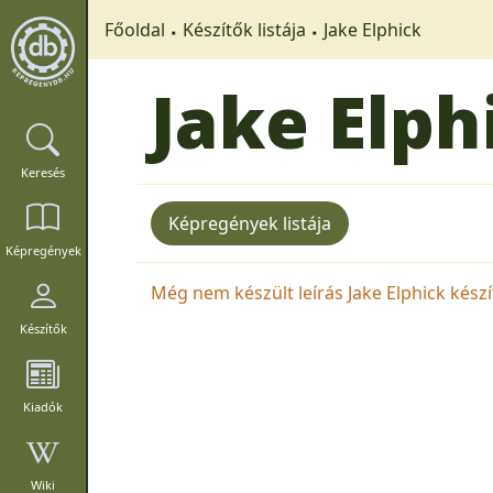
Főoldal
Készítők listája
Jake Elphick
Jake Elph
Keresés
Képregények listája
Képregények
Még nem készült leírás Jake Elphick készít
Készítők
Kiadók
Wiki