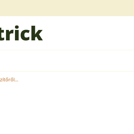
trick
ítőről...