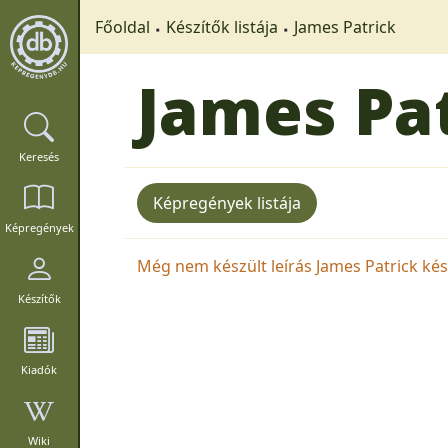
Főoldal
Készítők listája
James Patrick
James Pa
Keresés
Képregények listája
Képregények
Még nem készült leírás James Patrick kész
Készítők
Kiadók
Wiki