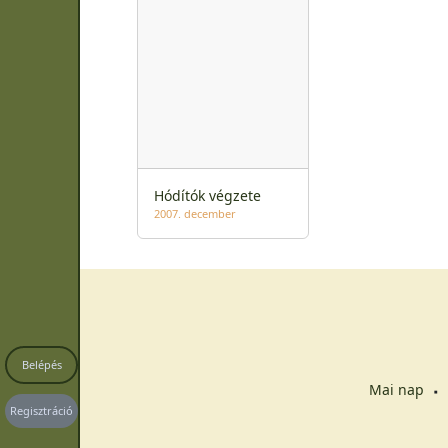
Hódítók végzete
2007. december
Belépés
Mai nap
Regisztráció