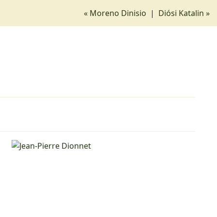
« Moreno Dinisio
|
Diósi Katalin »