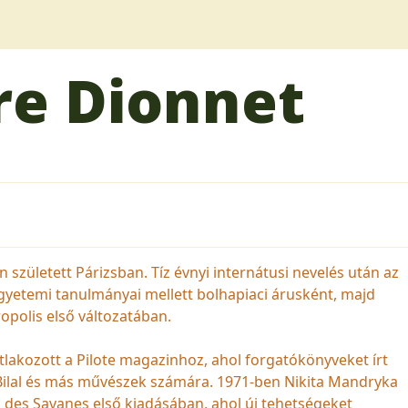
re Dionnet
született Párizsban. Tíz évnyi internátusi nevelés után az
egyetemi tanulmányai mellett bolhapiaci árusként, majd
opolis első változatában.
atlakozott a Pilote magazinhoz, ahol forgatókönyveket írt
, Bilal és más művészek számára. 1971-ben Nikita Mandryka
ho des Savanes első kiadásában, ahol új tehetségeket