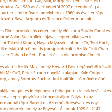
t, többek között Gal, Bilal, Margerin, Denis Sire, Pirus,
zámára. Az 1980-as évek végétől 2007 decemberéig a
uartier című műsort, amelyben az 1960-as évek európai
k között Bava, Argento és Terence Fisher munkáit.
s Films produkciós céget, amely először a Studio Canal és
thé Asian Star kollekciójával segített világszerte
int Takeshi Kitano, Hayao Miyazaki, Johnnie To, Tsui Hark,
ke. Már több filmet is (társ)producált, köztük Fruit Chan
ivier Dahan Le Petit Poucet és La Vie promise filmjeit.
ztés alatt, köztük Max, amely Howard Fast regényéből készül
Mr Cuff, Peter Straub novellája alapján, Kyle Cooper
oup, amely Somtow Sucharitkul thaiföldi író művére épül.
lálja magát, és ideiglenesen felhagyott a televíziózással és
ben a képregényírásra koncentráljon. Folytatta az
astermannál (Igor Barenko közreműködésével), és egy
ton dolgozik, amely az Egyesült Államok 1929 és 2147