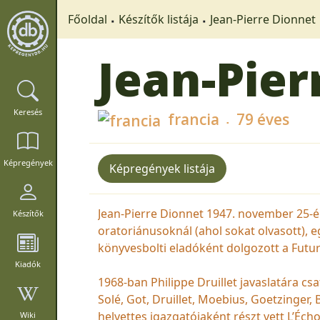
Főoldal
Készítők listája
Jean-Pierre Dionnet
Jean-Pier
Keresés
francia
79 éves
Képregények
Képregények listája
Jean-Pierre Dionnet 1947. november 25-én 
Készítők
oratoriánusoknál (ahol sokat olvasott), 
könyvesbolti eladóként dolgozott a Futur
Kiadók
1968-ban Philippe Druillet javaslatára cs
Solé, Got, Druillet, Moebius, Goetzinger
helyettes igazgatójaként részt vett L’Éc
Wiki