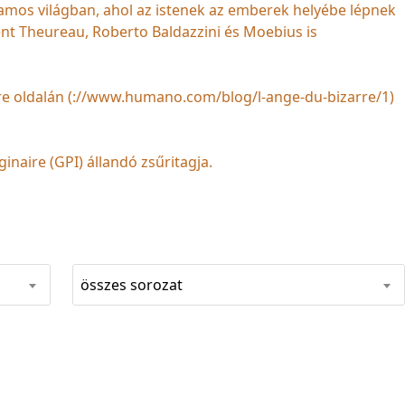
zamos világban, ahol az istenek az emberek helyébe lépnek
nt Theureau, Roberto Baldazzini és Moebius is
arre oldalán (://www.humano.com/blog/l-ange-du-bizarre/1)
inaire (GPI) állandó zsűritagja.
összes sorozat