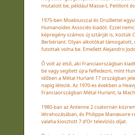
mutatott be, például Masse-t, Petillont 
1975-ben Moebiusszal és Druillettel együ
Humanoïdes Associés kiadót. Ezzel nemcs
képregény számos új sztárját is, köztük 
Berbériant. Olyan alkotókat támogatott, 
futottak volna be. Emellett Alejandro Jo
Ő volt az első, aki Franciaországban kiad
be vagy segített újra felfedezni, mint Hu
időben a Métal Hurlant 17 országban jele
napig létezik. Az 1970-es években a Heav
Franciaországban Métal Hurlant, la Machi
1980-ban az Antenne 2 csatornán közrem
létrehozásában, és Philippe Manœuvre-r
valaha kiosztott 7 d’Or televíziós díjat.