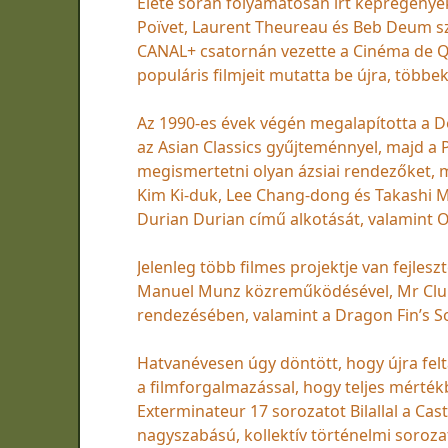
Élete során folyamatosan írt képregényeke
Poïvet, Laurent Theureau és Beb Deum s
CANAL+ csatornán vezette a Cinéma de Q
populáris filmjeit mutatta be újra, többe
Az 1990-es évek végén megalapította a De
az Asian Classics gyűjteménnyel, majd a Pa
megismertetni olyan ázsiai rendezőket, m
Kim Ki-duk, Lee Chang-dong és Takashi Mii
Durian Durian című alkotását, valamint Ol
Jelenleg több filmes projektje van fejles
Manuel Munz közreműködésével, Mr Clubb 
rendezésében, valamint a Dragon Fin’s S
Hatvanévesen úgy döntött, hogy újra felta
a filmforgalmazással, hogy teljes mérték
Exterminateur 17 sorozatot Bilallal a C
nagyszabású, kollektív történelmi soroza