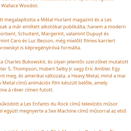
és Wallace Woodot.
tt megalapította a Métal Hurlant magazint és a Les
ak a már említett alkotókat publikálta, hanem a modern
Corbent, Schuitent, Margerint, valamint Dupuyt és
mint Caro és Luc Besson, még mielőtt filmes karriert
dorowskyt is képregényíróvá formálta.
ta Charles Bukowskit, és olyan jelentős szerzőket mutatott
nter S. Thompson, Hubert Selby Jr. vagy Eric Ambler. Egy
nt meg, és amerikai változata, a Heavy Metal, mind a mai
y Metal című animációs film készült belőle, amely
ne à rêver címen futott.
űködött a Les Enfants du Rock című televíziós műsor
el együtt megnyerte a Sex Machine című műsorral az első