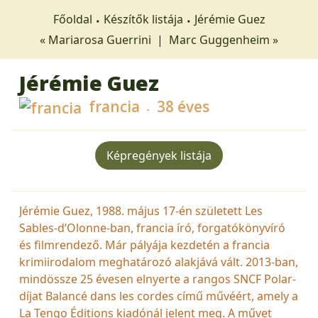
Főoldal
Készítők listája
Jérémie Guez
« Mariarosa Guerrini
|
Marc Guggenheim »
Jérémie Guez
francia
38 éves
Képregények listája
Jérémie Guez, 1988. május 17-én született Les
Sables-d’Olonne-ban, francia író, forgatókönyvíró
és filmrendező. Már pályája kezdetén a francia
krimiirodalom meghatározó alakjává vált. 2013-ban,
mindössze 25 évesen elnyerte a rangos SNCF Polar-
díjat Balancé dans les cordes című művéért, amely a
La Tengo Éditions kiadónál jelent meg. A művet