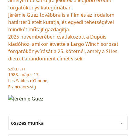
amelyért César-díjra jelölték a legjobb eredeti
forgatókönyv kategóriában.
Jérémie Guez továbbra is a film és az irodalom
határterületeit kutatja, és egyedi tehetségével
mindkét műfajt gazdagítja.
2025 novemberében csatlakozott a Dupuis
kiadóhoz, amikor átvette a Largo Winch sorozat
forgatókönyvírását a 25. kötetnél, amely a Si les
dieux t'abandonnent címet viseli.
SZÜLETETT
1988. május 17.
Les Sables-d’Olonne,
Franciaország
összes munka