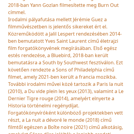
2018-ban Yann Gozlan filmesítette meg Burn Out
címmel.
Irodalmi pályafutása mellett Jérémie Guez a
filmművészetben is jelentős sikereket ért el.
Közreműködött a Jalil Lespert rendezésében 2014-
ben bemutatott Yves Saint Laurent című életrajzi
film forgatókönyvének megírásában. Első egész
estés rendezése, a Bluebird, 2018-ban került
bemutatásra a South by Southwest fesztiválon. Ezt
követően rendezte a Sons of Philadelphia című
filmet, amely 2021-ben került a francia mozikba.
További irodalmi művei közé tartozik a Paris la nuit
(2010), a Du vide plein les yeux (2013), valamint a Le
Dernier Tigre rouge (2014), amelyért elnyerte a
Historia történelmi regénydíjat.
Forgatókönyvíróként különböző projektekben vett
részt, a La nuit a dévoré le monde (2018) című
filmtől egészen a Boîte noire (2021) című alkotásig,