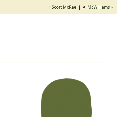
« Scott McRae
|
Al McWilliams »