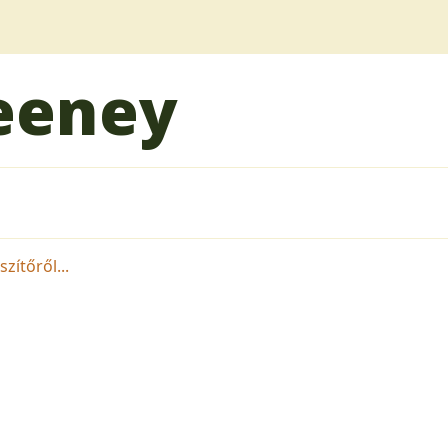
eeney
ítőről...