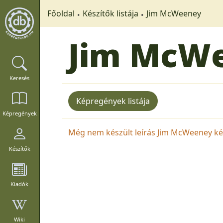
Főoldal
Készítők listája
Jim McWeeney
Jim McW
Keresés
Képregények listája
Képregények
Még nem készült leírás Jim McWeeney kész
Készítők
Kiadók
Wiki