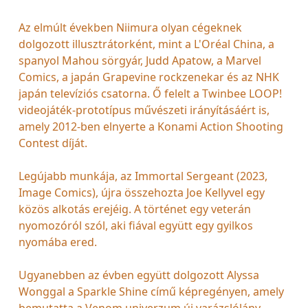
Az elmúlt években Niimura olyan cégeknek
dolgozott illusztrátorként, mint a L'Oréal China, a
spanyol Mahou sörgyár, Judd Apatow, a Marvel
Comics, a japán Grapevine rockzenekar és az NHK
japán televíziós csatorna. Ő felelt a Twinbee LOOP!
videojáték-prototípus művészeti irányításáért is,
amely 2012-ben elnyerte a Konami Action Shooting
Contest díját.
Legújabb munkája, az Immortal Sergeant (2023,
Image Comics), újra összehozta Joe Kellyvel egy
közös alkotás erejéig. A történet egy veterán
nyomozóról szól, aki fiával együtt egy gyilkos
nyomába ered.
Ugyanebben az évben együtt dolgozott Alyssa
Wonggal a Sparkle Shine című képregényen, amely
bemutatta a Venom univerzum új varázslólány