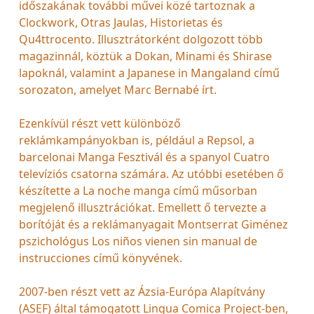
időszakának további művei közé tartoznak a
Clockwork, Otras Jaulas, Historietas és
Qu4ttrocento. Illusztrátorként dolgozott több
magazinnál, köztük a Dokan, Minami és Shirase
lapoknál, valamint a Japanese in Mangaland című
sorozaton, amelyet Marc Bernabé írt.
Ezenkívül részt vett különböző
reklámkampányokban is, például a Repsol, a
barcelonai Manga Fesztivál és a spanyol Cuatro
televíziós csatorna számára. Az utóbbi esetében ő
készítette a La noche manga című műsorban
megjelenő illusztrációkat. Emellett ő tervezte a
borítóját és a reklámanyagait Montserrat Giménez
pszichológus Los niños vienen sin manual de
instrucciones című könyvének.
2007-ben részt vett az Ázsia-Európa Alapítvány
(ASEF) által támogatott Lingua Comica Project-ben,