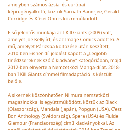
amelyben számos ázsiai és európai
képregényalkotó, köztük Sarnath Banerjee, Gerald
Corridge és Kôsei Ono is közreműködött.
Első jelentős munkája az I Kill Giants (2009) volt,
amelyet Joe Kelly írt, és az Image Comics adott ki. A
mű, amelyet Párizsba költözése után készített,
2010-ben Eisner-díj jelölést kapott a „Legjobb
tinédzsereknek szóló kiadvány” kategóriában, majd
2012-ben elnyerte a Nemzetközi Manga-díjat. 2018-
ban I Kill Giants címmel filmadaptáció is készült
belőle.
A sikernek köszönhetően Niimura nemzetközi
magazinokkal is együttműködött, köztük az Black
(Olaszország), Mandala (Japán), Popgun (USA), C'est
Bon Anthology (Svédország), Spera (USA) és Fluide
Glamour (Franciaország) című kiadványokkal. Az
ebből született rövid történetek 2014-ben Traveling