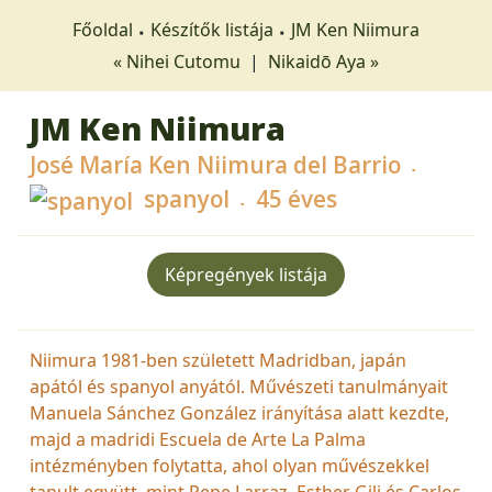
Főoldal
Készítők listája
JM Ken Niimura
« Nihei Cutomu
|
Nikaidō Aya »
JM Ken Niimura
José María Ken Niimura del Barrio
spanyol
45 éves
Képregények listája
Niimura 1981-ben született Madridban, japán
apától és spanyol anyától. Művészeti tanulmányait
Manuela Sánchez González irányítása alatt kezdte,
majd a madridi Escuela de Arte La Palma
intézményben folytatta, ahol olyan művészekkel
tanult együtt, mint Pepe Larraz, Esther Gili és Carlos