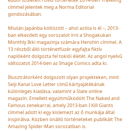
címmel jelentek meg a Norma Editorial
gondozásában.
Miután Japánba költözött – ahol azóta is él –, 2013-
ban elkezdett egy sorozatot írni a Shogakukan
Monthly Ikki magazinja számára Henshin címmel. A
13 részből álló történetfüzér egyfajta fiktív
naplóként dolgozta fel tokiói életét. Az angol nyelvű
változatot 2014-ben az Image Comics adta ki.
Illusztrátorként dolgozott olyan projekteken, mint
Seiji Kanai Love Letter című kártyajátékának
különleges kiadása, valamint a Slate online
magazin. Emellett együttműködött The Naked and
Famous zenekarral, amely 2013-ban I Kill Giants
címmel adott ki egy kislemezt az ő munkája által
inspirálva. Közben önálló történeteket publikált The
Amazing Spider-Man sorozatban is.