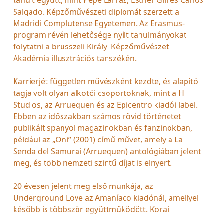
Salgado. Képzőművészeti diplomát szerzett a
Madridi Complutense Egyetemen. Az Erasmus-
program révén lehetősége nyílt tanulmányokat
folytatni a brüsszeli Királyi Képzőművészeti
Akadémia illusztrációs tanszékén.
Karrierjét független művészként kezdte, és alapító
tagja volt olyan alkotói csoportoknak, mint a H
Studios, az Arruequen és az Epicentro kiadói label.
Ebben az időszakban számos rövid történetet
publikált spanyol magazinokban és fanzinokban,
például az „Oni” (2001) című művet, amely a La
Senda del Samurai (Arruequen) antológiában jelent
meg, és több nemzeti szintű díjat is elnyert.
20 évesen jelent meg első munkája, az
Underground Love az Amaníaco kiadónál, amellyel
később is többször együttműködött. Korai