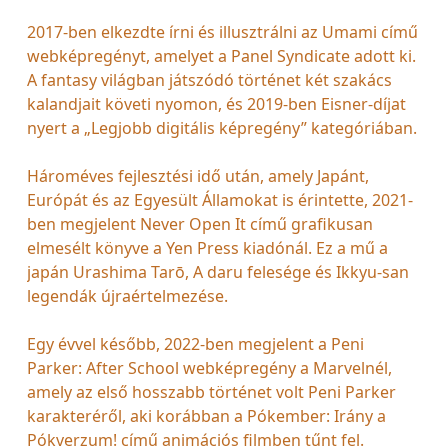
2017-ben elkezdte írni és illusztrálni az Umami című
webképregényt, amelyet a Panel Syndicate adott ki.
A fantasy világban játszódó történet két szakács
kalandjait követi nyomon, és 2019-ben Eisner-díjat
nyert a „Legjobb digitális képregény” kategóriában.
Hároméves fejlesztési idő után, amely Japánt,
Európát és az Egyesült Államokat is érintette, 2021-
ben megjelent Never Open It című grafikusan
elmesélt könyve a Yen Press kiadónál. Ez a mű a
japán Urashima Tarō, A daru felesége és Ikkyu-san
legendák újraértelmezése.
Egy évvel később, 2022-ben megjelent a Peni
Parker: After School webképregény a Marvelnél,
amely az első hosszabb történet volt Peni Parker
karakteréről, aki korábban a Pókember: Irány a
Pókverzum! című animációs filmben tűnt fel.