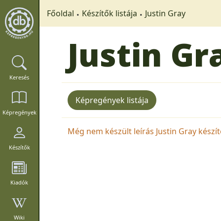
Főoldal
Készítők listája
Justin Gray
Justin Gr
Keresés
Képregények listája
Képregények
Még nem készült leírás Justin Gray készítő
Készítők
Kiadók
Wiki