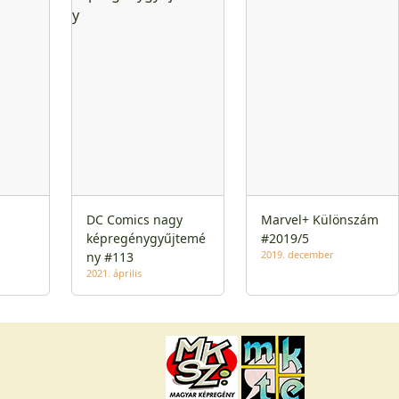
DC Comics nagy
Marvel+ Különszám
képregénygyűjtemé
#2019/5
2019. december
ny #113
2021. április