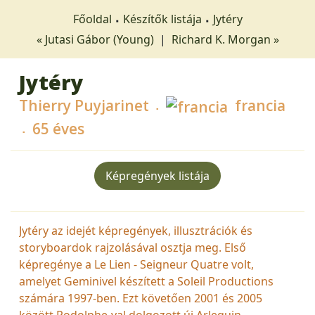
Főoldal
Készítők listája
Jytéry
« Jutasi Gábor (Young)
|
Richard K. Morgan »
Jytéry
Thierry Puyjarinet
francia
65 éves
Képregények listája
Jytéry az idejét képregények, illusztrációk és
storyboardok rajzolásával osztja meg. Első
képregénye a Le Lien - Seigneur Quatre volt,
amelyet Geminivel készített a Soleil Productions
számára 1997-ben. Ezt követően 2001 és 2005
között Rodolphe-val dolgozott új Arlequin