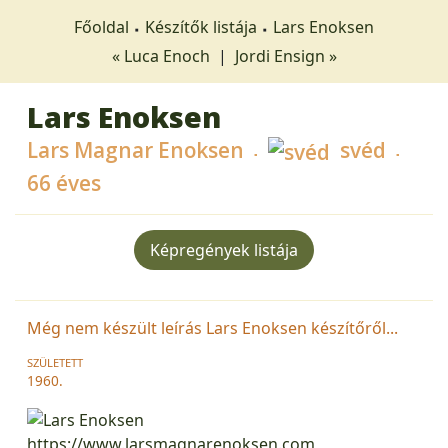
Főoldal
Készítők listája
Lars Enoksen
« Luca Enoch
|
Jordi Ensign »
Lars Enoksen
Lars Magnar Enoksen
svéd
66 éves
Képregények listája
Még nem készült leírás Lars Enoksen készítőről...
SZÜLETETT
1960.
https://www.larsmagnarenoksen.com