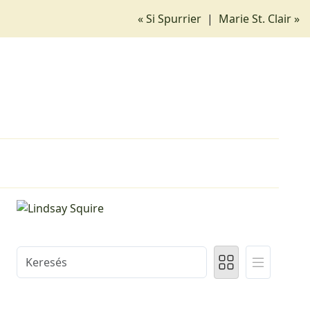
« Si Spurrier
|
Marie St. Clair »