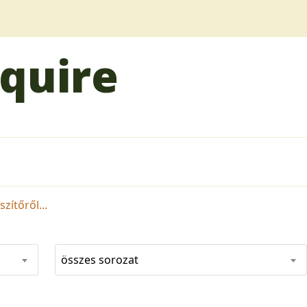
Squire
zítőről...
összes sorozat