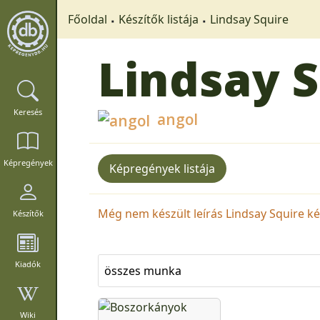
Főoldal
Készítők listája
Lindsay Squire
Lindsay 
Keresés
angol
Képregények
Képregények listája
Még nem készült leírás Lindsay Squire kés
Készítők
Kiadók
összes munka
Wiki