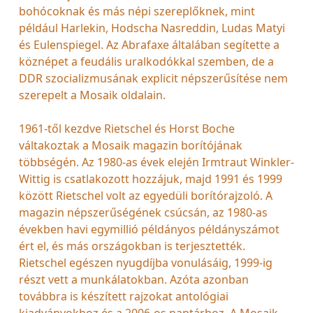
bohócoknak és más népi szereplőknek, mint
például Harlekin, Hodscha Nasreddin, Ludas Matyi
és Eulenspiegel. Az Abrafaxe általában segítette a
köznépet a feudális uralkodókkal szemben, de a
DDR szocializmusának explicit népszerűsítése nem
szerepelt a Mosaik oldalain.
1961-től kezdve Rietschel és Horst Boche
váltakoztak a Mosaik magazin borítójának
többségén. Az 1980-as évek elején Irmtraut Winkler-
Wittig is csatlakozott hozzájuk, majd 1991 és 1999
között Rietschel volt az egyedüli borítórajzoló. A
magazin népszerűségének csúcsán, az 1980-as
években havi egymillió példányos példányszámot
ért el, és más országokban is terjesztették.
Rietschel egészen nyugdíjba vonulásáig, 1999-ig
részt vett a munkálatokban. Azóta azonban
továbbra is készített rajzokat antológiai
kiadványokhoz és a 2006-os naptárhoz. A Mosaik