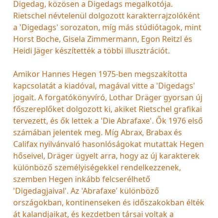
Digedag, közösen a Digedags megalkotója.
Rietschel névtelenül dolgozott karakterrajzolóként
a 'Digedags' sorozaton, míg más stúdiótagok, mint
Horst Boche, Gisela Zimmermann, Egon Reitzl és
Heidi Jäger készítették a többi illusztrációt.
Amikor Hannes Hegen 1975-ben megszakította
kapcsolatát a kiadóval, magával vitte a 'Digedags'
jogait. A forgatókönyvíró, Lothar Dräger gyorsan új
főszereplőket dolgozott ki, akiket Rietschel grafikai
tervezett, és ők lettek a 'Die Abrafaxe'. Ők 1976 első
számában jelentek meg. Míg Abrax, Brabax és
Califax nyilvánvaló hasonlóságokat mutattak Hegen
hőseivel, Dräger ügyelt arra, hogy az új karakterek
különböző személyiségekkel rendelkezzenek,
szemben Hegen inkább felcserélhető
'Digedagjaival'. Az 'Abrafaxe' különböző
országokban, kontinenseken és időszakokban élték
át kalandjaikat, és kezdetben társai voltak a