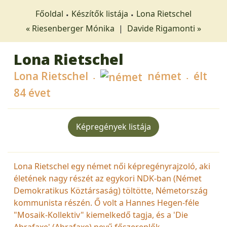
Főoldal
Készítők listája
Lona Rietschel
« Riesenberger Mónika
|
Davide Rigamonti »
Lona Rietschel
Lona Rietschel
német
élt
84 évet
Képregények listája
Lona Rietschel egy német női képregényrajzoló, aki
életének nagy részét az egykori NDK-ban (Német
Demokratikus Köztársaság) töltötte, Németország
kommunista részén. Ő volt a Hannes Hegen-féle
"Mosaik-Kollektiv" kiemelkedő tagja, és a 'Die
Abrafaxe' (Abrafaxe) nevű főszereplők