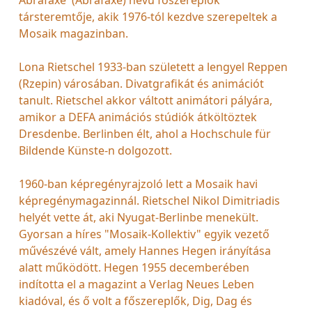
társteremtője, akik 1976-tól kezdve szerepeltek a
Mosaik magazinban.
Lona Rietschel 1933-ban született a lengyel Reppen
(Rzepin) városában. Divatgrafikát és animációt
tanult. Rietschel akkor váltott animátori pályára,
amikor a DEFA animációs stúdiók átköltöztek
Dresdenbe. Berlinben élt, ahol a Hochschule für
Bildende Künste-n dolgozott.
1960-ban képregényrajzoló lett a Mosaik havi
képregénymagazinnál. Rietschel Nikol Dimitriadis
helyét vette át, aki Nyugat-Berlinbe menekült.
Gyorsan a híres "Mosaik-Kollektiv" egyik vezető
művészévé vált, amely Hannes Hegen irányítása
alatt működött. Hegen 1955 decemberében
indította el a magazint a Verlag Neues Leben
kiadóval, és ő volt a főszereplők, Dig, Dag és