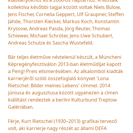
kollektíva későbbi tagjai között voltak Niels Bülow,
Jens Fischer, Cornelia Geppert, Ulf Graupner, Steffen
Jähde, Thorsten Kiecker, Markus Koch, Konstantin
Kryssow, Andreas Pasda, Jörg Reuter, Thomas
Schiewer, Michael Schröter, Jens-Uwe Schubert,
Andreas Schulze és Sascha Wüstefeld.
Bár teljes életműve névtelenül készült, a Müncheni
Képregényfesztiválon 2013-ban életműdíjat kapott
a Peng!-Preis elismerésében. Az alkalomból kiadták
karrierjéről szóló összefoglaló könyvet 'Lona
Rietschel: Bilder meines Lebens' címmel. 2014
júniusa és augusztusa között ugyanezen a címen
kiállítást rendeztek a berlini Kulturbund Treptow
Galériában.
Férje, Kurt Rietschel (1930–2013) grafikai tervező
volt, aki karrierje nagy részét az állami DEFA