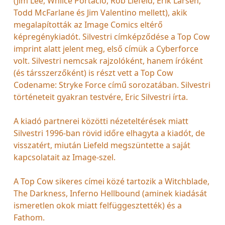
(Jim Lee, Whilce Portacio, Rob Liefeld, Erik Larsen,
Todd McFarlane és Jim Valentino mellett), akik
megalapították az Image Comics eltérő
képregénykiadót. Silvestri címképződése a Top Cow
imprint alatt jelent meg, első címük a Cyberforce
volt. Silvestri nemcsak rajzolóként, hanem íróként
(és társszerzőként) is részt vett a Top Cow
Codename: Stryke Force című sorozatában. Silvestri
történeteit gyakran testvére, Eric Silvestri írta.
A kiadó partnerei közötti nézeteltérések miatt
Silvestri 1996-ban rövid időre elhagyta a kiadót, de
visszatért, miután Liefeld megszüntette a saját
kapcsolatait az Image-szel.
A Top Cow sikeres címei közé tartozik a Witchblade,
The Darkness, Inferno Hellbound (aminek kiadását
ismeretlen okok miatt felfüggesztették) és a
Fathom.