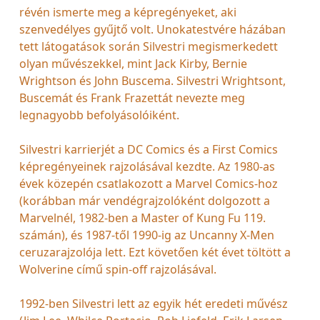
révén ismerte meg a képregényeket, aki
szenvedélyes gyűjtő volt. Unokatestvére házában
tett látogatások során Silvestri megismerkedett
olyan művészekkel, mint Jack Kirby, Bernie
Wrightson és John Buscema. Silvestri Wrightsont,
Buscemát és Frank Frazettát nevezte meg
legnagyobb befolyásolóiként.
Silvestri karrierjét a DC Comics és a First Comics
képregényeinek rajzolásával kezdte. Az 1980-as
évek közepén csatlakozott a Marvel Comics-hoz
(korábban már vendégrajzolóként dolgozott a
Marvelnél, 1982-ben a Master of Kung Fu 119.
számán), és 1987-től 1990-ig az Uncanny X-Men
ceruzarajzolója lett. Ezt követően két évet töltött a
Wolverine című spin-off rajzolásával.
1992-ben Silvestri lett az egyik hét eredeti művész