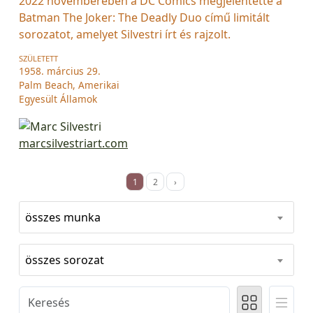
2022 novemberében a DC Comics megjelentette a
Batman The Joker: The Deadly Duo című limitált
sorozatot, amelyet Silvestri írt és rajzolt.
SZÜLETETT
1958. március 29.
Palm Beach, Amerikai
Egyesült Államok
marcsilvestriart.com
1
2
›
összes munka
összes sorozat