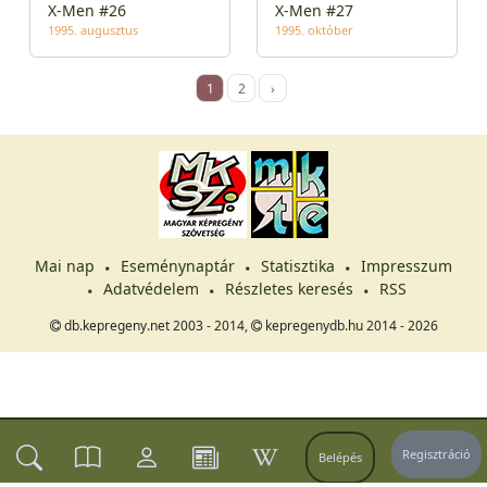
X-Men #26
X-Men #27
1995. augusztus
1995. október
1
2
›
Mai nap
Eseménynaptár
Statisztika
Impresszum
Adatvédelem
Részletes keresés
RSS
db.kepregeny.net 2003 - 2014,
kepregenydb.hu 2014 - 2026
Regisztráció
Belépés