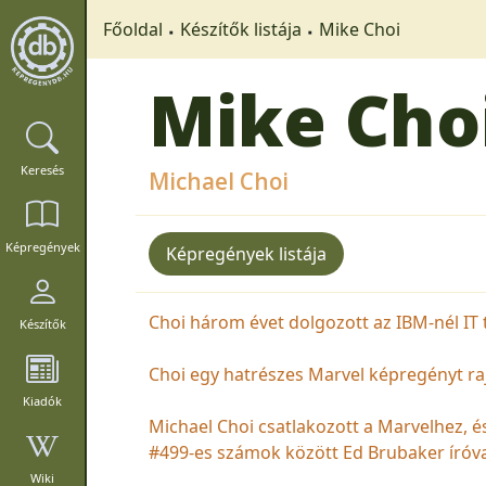
Főoldal
Készítők listája
Mike Choi
Mike Cho
Keresés
Michael Choi
Képregények
Képregények listája
Choi három évet dolgozott az IBM-nél IT t
Készítők
Choi egy hatrészes Marvel képregényt raj
Kiadók
Michael Choi csatlakozott a Marvelhez, é
#499-es számok között Ed Brubaker íróva
Wiki