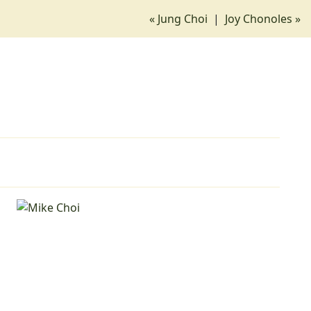
« Jung Choi
|
Joy Chonoles »