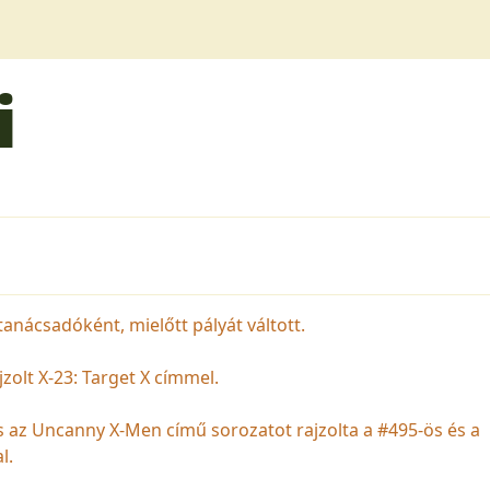
i
anácsadóként, mielőtt pályát váltott.
zolt X-23: Target X címmel.
s az Uncanny X-Men című sorozatot rajzolta a #495-ös és a
l.