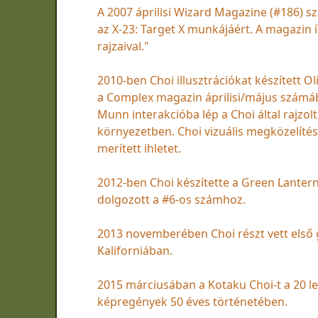
A 2007 áprilisi Wizard Magazine (#186) sz
az X-23: Target X munkájáért. A magazin íg
rajzaival."
2010-ben Choi illusztrációkat készített 
a Complex magazin áprilisi/május számába
Munn interakcióba lép a Choi által rajzolt,
környezetben. Choi vizuális megközelíté
merített ihletet.
2012-ben Choi készítette a Green Lantern
dolgozott a #6-os számhoz.
2013 novemberében Choi részt vett első g
Kaliforniában.
2015 márciusában a Kotaku Choi-t a 20 
képregények 50 éves történetében.