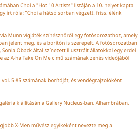
ámában Choi a "Hot 10 Artists" listáján a 10. helyet kapta
y írt róla: "Choi a hátsó sorban végzett, friss, élénk
Olivia Munn vígjáték színésznőről egy fotósorozathoz, amely
n jelent meg, és a borítón is szerepelt. A fotósorozatban
 Sonia Oback által színezett illusztrált állatokkal egy erdei
se az A-ha Take On Me című számának zenés videójából
 vol. 5 #5 számának borítóját, és vendégrajzolóként
aléria kiállításán a Gallery Nucleus-ban, Alhambrában,
legjobb X-Men művész egyikeként nevezte meg a