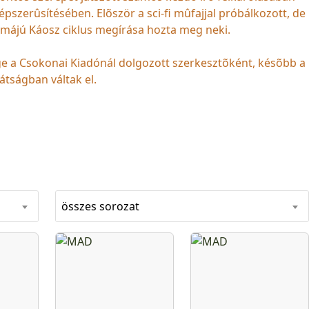
épszerûsítésében. Elõször a sci-fi mûfajjal próbálkozott, de
 témájú Káosz ciklus megírása hozta meg neki.
e a Csokonai Kiadónál dolgozott szerkesztõként, késõbb a
átságban váltak el.
összes sorozat