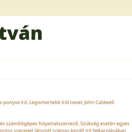
tván
s-ponyva író. Legismertebb írói nevei: John Caldwell
z és számítógépes folyamatszervezõ. Szükség esetén egyes
 Fontos szerepet játszott számos kezdõ író felkarolásában