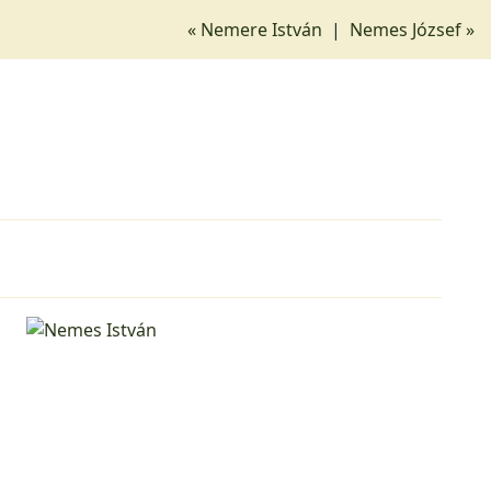
« Nemere István
|
Nemes József »