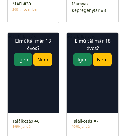
MAD #30
Marsyas
2001. november
Képregénytár #3
-
Elmúltál már 18
Elmúltál már 18
éves?
éves?
Igen
Nem
Igen
Nem
Találkozás #6
Találkozás #7
1990. január
1990. január