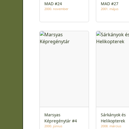
MAD #24
MAD #27
2000. november
2001. május
Marsyas
Sárkányok és
Képregénytár #4
Helikopterek
2000. június
2008. március