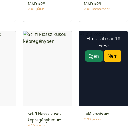
MAD #28
MAD #29
2001. július
2001. szeptember
Elmúltál már 18
éves?
Igen
Nem
Sci-fi klasszikusok
Találkozás #5
1990. január
képregényben #5
2016. május