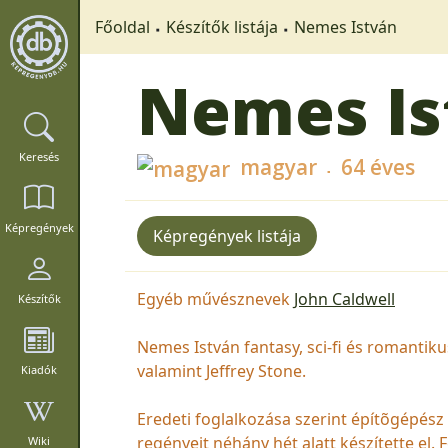
Főoldal
Készítők listája
Nemes István
Nemes Is
Keresés
magyar
64 éves
Képregények
Képregények listája
Egyéb művésznevek
John Caldwell
Készítők
Nemes István fantasy, sci-fi és romantiku
valamint Jeffrey Stone.
Kiadók
Eredeti foglalkozása szerint építõgépés
regényeit néhány hét alatt készítette el.
Wiki