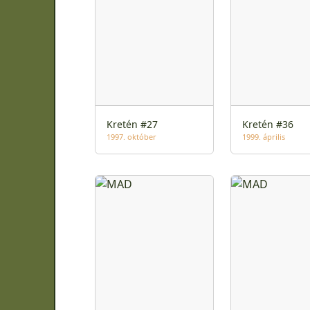
Kretén #27
Kretén #36
1997. október
1999. április