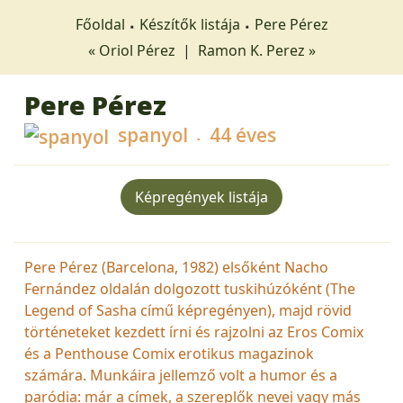
Főoldal
Készítők listája
Pere Pérez
« Oriol Pérez
|
Ramon K. Perez »
Pere Pérez
spanyol
44 éves
Képregények listája
Pere Pérez (Barcelona, 1982) elsőként Nacho
Fernández oldalán dolgozott tuskihúzóként (The
Legend of Sasha című képregényen), majd rövid
történeteket kezdett írni és rajzolni az Eros Comix
és a Penthouse Comix erotikus magazinok
számára. Munkáira jellemző volt a humor és a
paródia: már a címek, a szereplők nevei vagy más