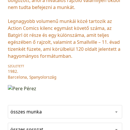
dolgozott, ahol a hivatalos rajzoló valamilyen okból
nem tudta befejezni a munkát.
Legnagyobb volumenű munkái közé tartozik az
Action Comics kilenc egymást követő száma, az
Batgirl öt része és egy különszáma, amit teljes
egészében ő rajzolt, valamint a Smallville – 11. évad
tizenkét füzete, ami körülbelül 120 oldalt jelentett a
hagyományos formátumban.
SZÜLETETT
1982.
Barcelona, Spanyolország
összes munka
összes sorozat