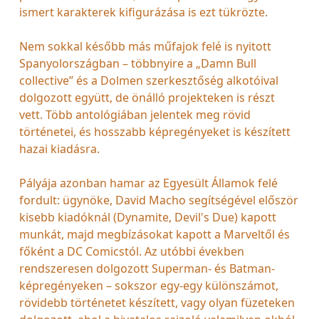
ismert karakterek kifigurázása is ezt tükrözte.
Nem sokkal később más műfajok felé is nyitott
Spanyolországban – többnyire a „Damn Bull
collective” és a Dolmen szerkesztőség alkotóival
dolgozott együtt, de önálló projekteken is részt
vett. Több antológiában jelentek meg rövid
történetei, és hosszabb képregényeket is készített
hazai kiadásra.
Pályája azonban hamar az Egyesült Államok felé
fordult: ügynöke, David Macho segítségével először
kisebb kiadóknál (Dynamite, Devil's Due) kapott
munkát, majd megbízásokat kapott a Marveltől és
főként a DC Comicstól. Az utóbbi években
rendszeresen dolgozott Superman- és Batman-
képregényeken – sokszor egy-egy különszámot,
rövidebb történetet készített, vagy olyan füzeteken