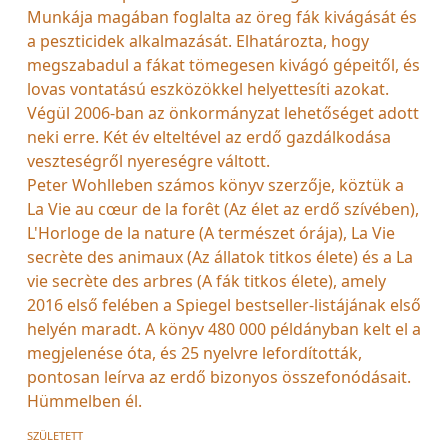
Munkája magában foglalta az öreg fák kivágását és
a peszticidek alkalmazását. Elhatározta, hogy
megszabadul a fákat tömegesen kivágó gépeitől, és
lovas vontatású eszközökkel helyettesíti azokat.
Végül 2006-ban az önkormányzat lehetőséget adott
neki erre. Két év elteltével az erdő gazdálkodása
veszteségről nyereségre váltott.
Peter Wohlleben számos könyv szerzője, köztük a
La Vie au cœur de la forêt (Az élet az erdő szívében),
L'Horloge de la nature (A természet órája), La Vie
secrète des animaux (Az állatok titkos élete) és a La
vie secrète des arbres (A fák titkos élete), amely
2016 első felében a Spiegel bestseller-listájának első
helyén maradt. A könyv 480 000 példányban kelt el a
megjelenése óta, és 25 nyelvre lefordították,
pontosan leírva az erdő bizonyos összefonódásait.
Hümmelben él.
SZÜLETETT