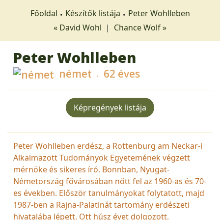
Főoldal
Készítők listája
Peter Wohlleben
« David Wohl
|
Chance Wolf »
Peter Wohlleben
német
62 éves
Képregények listája
Peter Wohlleben erdész, a Rottenburg am Neckar-i
Alkalmazott Tudományok Egyetemének végzett
mérnöke és sikeres író. Bonnban, Nyugat-
Németország fővárosában nőtt fel az 1960-as és 70-
es években. Először tanulmányokat folytatott, majd
1987-ben a Rajna-Palatinát tartomány erdészeti
hivatalába lépett. Ott húsz évet dolgozott.