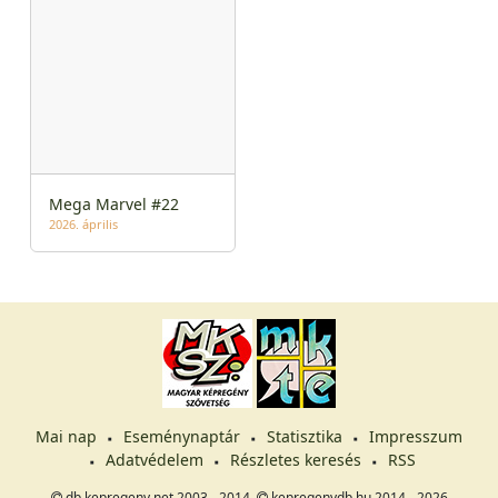
Mega Marvel #22
2026. április
Mai nap
Eseménynaptár
Statisztika
Impresszum
Adatvédelem
Részletes keresés
RSS
db.kepregeny.net 2003 - 2014,
kepregenydb.hu 2014 - 2026