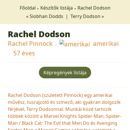
Főoldal
Készítők listája
Rachel Dodson
« Siobhan Dodds
|
Terry Dodson »
Rachel Dodson
Rachel Pinnock
amerikai
57 éves
Képregények listája
Rachel Dodson (született Pinnock) egy amerikai
művész, tusrajzoló és színező, aki gyakran dolgozik
férjével, Terry Dodsonnal. Munkái közé tartozik
többek között a Marvel Knights Spider-Man, Spider-
Man / Black Cat: The Evil that Men Do és Avenging
Spider-Man a Marvel Comics számára, valamint a