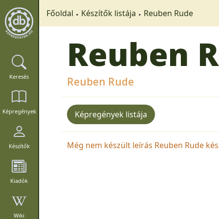
Főoldal
Készítők listája
Reuben Rude
Reuben 
Keresés
Reuben Rude
Képregények
Képregények listája
Még nem készült leírás Reuben Rude készí
Készítők
Kiadók
Wiki