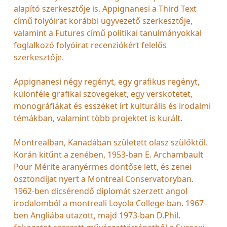
alapító szerkesztője is. Appignanesi a Third Text
című folyóirat korábbi ügyvezető szerkesztője,
valamint a Futures című politikai tanulmányokkal
foglalkozó folyóirat recenziókért felelős
szerkesztője.
Appignanesi négy regényt, egy grafikus regényt,
különféle grafikai szövegeket, egy verskötetet,
monográfiákat és esszéket írt kulturális és irodalmi
témákban, valamint több projektet is kurált.
Montrealban, Kanadában született olasz szülőktől.
Korán kitűnt a zenében, 1953-ban E. Archambault
Pour Mérite aranyérmes döntőse lett, és zenei
ösztöndíjat nyert a Montreal Conservatoryban.
1962-ben dicsérendő diplomát szerzett angol
irodalomból a montreali Loyola College-ban. 1967-
ben Angliába utazott, majd 1973-ban D.Phil.