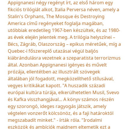
Appignanesi négy regényt írt, az első három egy
fikciós trilógiát alkot, Italia Perversa néven, amely a
Stalin's Orphans, The Mosque és Destroying
America című regényeket foglalja magában,
utóbbiak eredetileg 1967-ben készültek, és az 1980-
as évek elején jelentek meg. A trilógia helyszínei –
Bécs, Zágráb, Olaszország – epikus méretűek, míg a
Quebec-i főszereplő utazásai végül baljós
kiábrándulásra vezetnek a szeparatista terrorizmus
által. Azonban Appignanesi igényes és művelt
prózája, ellentétben az illusztrált szövegek
általában jól fogadott, megközelíthető stílusával,
vegyes kritikákat kapott. "A huszadik századi
európai kultúra túrája, elkerülhetetlen Musil, Svevo
és Kafka visszhangjával... A könyv számos részén
egy szorongó, ideges ragyogás játszik, amely
végtelen vonzerőt kölcsönöz, és a faji határoktól
megszabadít minket." - írták róla. "Irodalmi
eszközök és ambíciók majdnem eltemetik ezt a