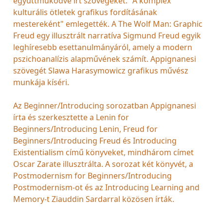
együttműködve írt szövegeket. "A komplex
kulturális ötletek grafikus fordításának
mestereként" emlegették. A The Wolf Man: Graphic
Freud egy illusztrált narratíva Sigmund Freud egyik
leghíresebb esettanulmányáról, amely a modern
pszichoanalízis alapművének számít. Appignanesi
szövegét Slawa Harasymowicz grafikus művész
munkája kíséri.
Az Beginner/Introducing sorozatban Appignanesi
írta és szerkesztette a Lenin for
Beginners/Introducing Lenin, Freud for
Beginners/Introducing Freud és Introducing
Existentialism című könyveket, mindhárom címet
Oscar Zarate illusztrálta. A sorozat két könyvét, a
Postmodernism for Beginners/Introducing
Postmodernism-ot és az Introducing Learning and
Memory-t Ziauddin Sardarral közösen írták.