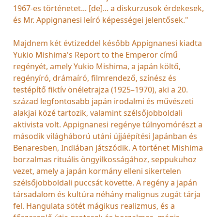
1967-es történetet... [de]... a diskurzusok érdekesek,
és Mr. Appignanesi leíró képességei jelentősek."
Majdnem két évtizeddel később Appignanesi kiadta
Yukio Mishima's Report to the Emperor című
regényét, amely Yukio Mishima, a japán költő,
regényíró, drámaíró, filmrendező, színész és
testépítő fiktív önéletrajza (1925–1970), aki a 20.
század legfontosabb japán irodalmi és művészeti
alakjai közé tartozik, valamint szélsőjobboldali
aktivista volt. Appignanesi regénye túlnyomórészt a
második világháború utáni újjáépítési Japánban és
Benaresben, Indiában játszódik. A történet Mishima
borzalmas rituális öngyilkosságához, seppukuhoz
vezet, amely a japán kormány elleni sikertelen
szélsőjobboldali puccsát követte. A regény a japán
társadalom és kultúra néhány malignus zugát tárja
fel. Hangulata sötét mágikus realizmus, és a