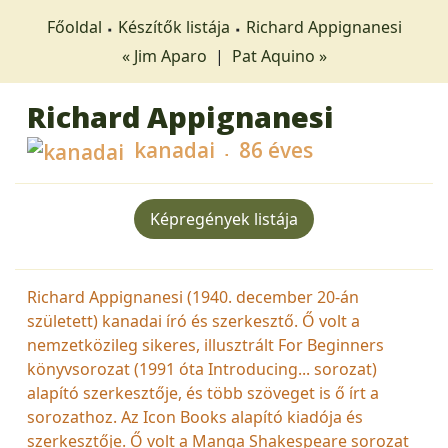
Főoldal
Készítők listája
Richard Appignanesi
« Jim Aparo
|
Pat Aquino »
Richard Appignanesi
kanadai
86 éves
Képregények listája
Richard Appignanesi (1940. december 20-án
született) kanadai író és szerkesztő. Ő volt a
nemzetközileg sikeres, illusztrált For Beginners
könyvsorozat (1991 óta Introducing... sorozat)
alapító szerkesztője, és több szöveget is ő írt a
sorozathoz. Az Icon Books alapító kiadója és
szerkesztője. Ő volt a Manga Shakespeare sorozat