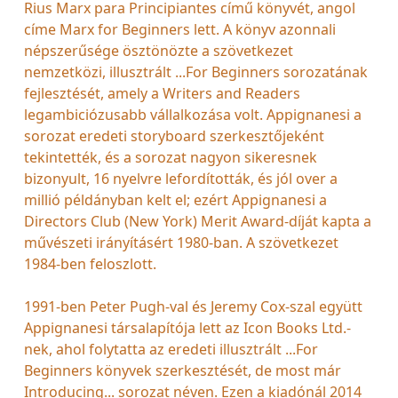
Rius Marx para Principiantes című könyvét, angol
címe Marx for Beginners lett. A könyv azonnali
népszerűsége ösztönözte a szövetkezet
nemzetközi, illusztrált ...For Beginners sorozatának
fejlesztését, amely a Writers and Readers
legambiciózusabb vállalkozása volt. Appignanesi a
sorozat eredeti storyboard szerkesztőjeként
tekintették, és a sorozat nagyon sikeresnek
bizonyult, 16 nyelvre lefordították, és jól over a
millió példányban kelt el; ezért Appignanesi a
Directors Club (New York) Merit Award-díját kapta a
művészeti irányításért 1980-ban. A szövetkezet
1984-ben feloszlott.
1991-ben Peter Pugh-val és Jeremy Cox-szal együtt
Appignanesi társalapítója lett az Icon Books Ltd.-
nek, ahol folytatta az eredeti illusztrált ...For
Beginners könyvek szerkesztését, de most már
Introducing... sorozat néven. Ezen a kiadónál 2014