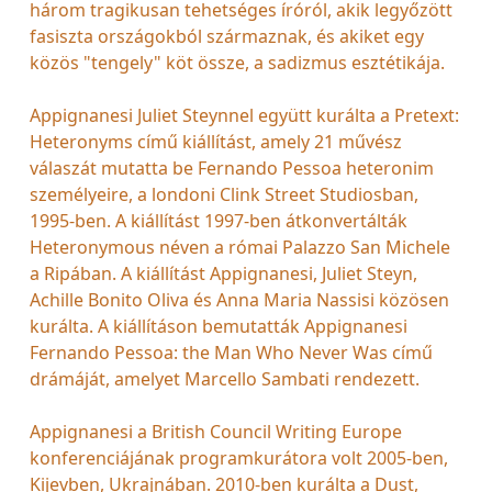
három tragikusan tehetséges íróról, akik legyőzött
fasiszta országokból származnak, és akiket egy
közös "tengely" köt össze, a sadizmus esztétikája.
Appignanesi Juliet Steynnel együtt kurálta a Pretext:
Heteronyms című kiállítást, amely 21 művész
válaszát mutatta be Fernando Pessoa heteronim
személyeire, a londoni Clink Street Studiosban,
1995-ben. A kiállítást 1997-ben átkonvertálták
Heteronymous néven a római Palazzo San Michele
a Ripában. A kiállítást Appignanesi, Juliet Steyn,
Achille Bonito Oliva és Anna Maria Nassisi közösen
kurálta. A kiállításon bemutatták Appignanesi
Fernando Pessoa: the Man Who Never Was című
drámáját, amelyet Marcello Sambati rendezett.
Appignanesi a British Council Writing Europe
konferenciájának programkurátora volt 2005-ben,
Kijevben, Ukrajnában. 2010-ben kurálta a Dust,