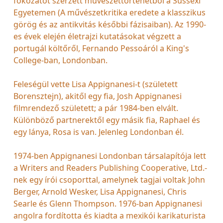
fokozatot szerzett művészettörténetből a Sussexi
Egyetemen (A művészetkritika eredete a klasszikus
görög és az antikvitás későbbi fázisaiban). Az 1990-
es évek elején életrajzi kutatásokat végzett a
portugál költőről, Fernando Pessoáról a King's
College-ban, Londonban.
Feleségül vette Lisa Appignanesi-t (született
Borensztejn), akitől egy fia, Josh Appignanesi
filmrendező született; a pár 1984-ben elvált.
Különböző partnerektől egy másik fia, Raphael és
egy lánya, Rosa is van. Jelenleg Londonban él.
1974-ben Appignanesi Londonban társalapítója lett
a Writers and Readers Publishing Cooperative, Ltd.-
nek egy írói csoporttal, amelynek tagjai voltak John
Berger, Arnold Wesker, Lisa Appignanesi, Chris
Searle és Glenn Thompson. 1976-ban Appignanesi
angolra fordította és kiadta a mexikói karikaturista