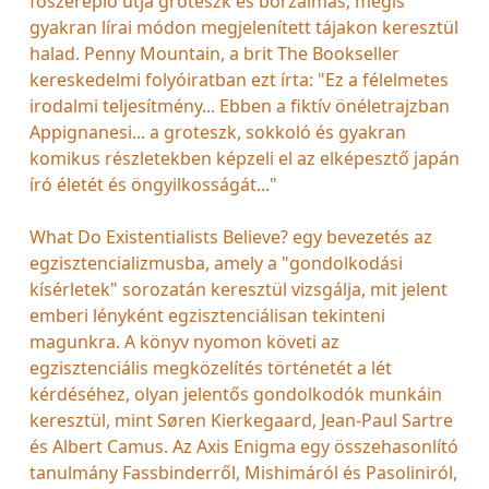
főszereplő útja groteszk és borzalmas, mégis
gyakran lírai módon megjelenített tájakon keresztül
halad. Penny Mountain, a brit The Bookseller
kereskedelmi folyóiratban ezt írta: "Ez a félelmetes
irodalmi teljesítmény... Ebben a fiktív önéletrajzban
Appignanesi... a groteszk, sokkoló és gyakran
komikus részletekben képzeli el az elképesztő japán
író életét és öngyilkosságát..."
What Do Existentialists Believe? egy bevezetés az
egzisztencializmusba, amely a "gondolkodási
kísérletek" sorozatán keresztül vizsgálja, mit jelent
emberi lényként egzisztenciálisan tekinteni
magunkra. A könyv nyomon követi az
egzisztenciális megközelítés történetét a lét
kérdéséhez, olyan jelentős gondolkodók munkáin
keresztül, mint Søren Kierkegaard, Jean-Paul Sartre
és Albert Camus. Az Axis Enigma egy összehasonlító
tanulmány Fassbinderről, Mishimáról és Pasoliniról,