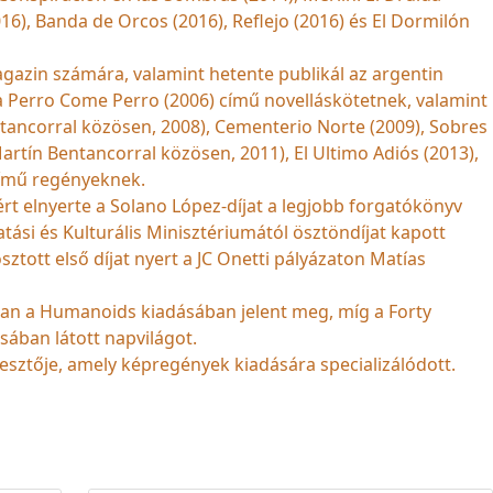
16), Banda de Orcos (2016), Reflejo (2016) és El Dormilón
magazin számára, valamint hetente publikál az argentin
a Perro Come Perro (2006) című novelláskötetnek, valamint
tancorral közösen, 2008), Cementerio Norte (2009), Sobres
artín Bentancorral közösen, 2011), El Ultimo Adiós (2013),
című regényeknek.
rt elnyerte a Solano López-díjat a legjobb forgatókönyv
ási és Kulturális Minisztériumától ösztöndíjat kapott
ott első díjat nyert a JC Onetti pályázaton Matías
an a Humanoids kiadásában jelent meg, míg a Forty
sában látott napvilágot.
esztője, amely képregények kiadására specializálódott.