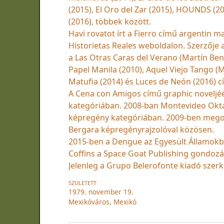
(2015), El Oro del Zar (2015), HOUNDS (20
(2016), többek között.
Havi rovatot írt a Fierro című argentin 
Historietas Reales weboldalon. Szerzője 
a Las Otras Caras del Verano (Martín Ben
Papel Manila (2010), Aquel Viejo Tango (M
Matufia (2014) és Luces de Neón (2016) 
A Cena con Amigos című graphic noveljéé
kategóriában. 2008-ban Montevideo Oktat
képregény kategóriában. 2009-ben megoszt
Bergara képregényrajzolóval közösen.
2015-ben a Dengue az Egyesült Államokb
Coffins a Space Goat Publishing gondozá
Jelenleg a Grupo Belerofonte kiadó szerk
SZÜLETETT
1979. november 19.
Mexikóváros, Mexikó