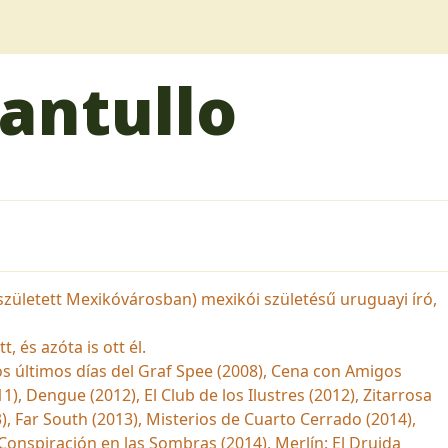
antullo
született Mexikóvárosban) mexikói születésű uruguayi író,
 és azóta is ott él.
os últimos días del Graf Spee (2008), Cena con Amigos
1), Dengue (2012), El Club de los Ilustres (2012), Zitarrosa
3), Far South (2013), Misterios de Cuarto Cerrado (2014),
: Conspiración en las Sombras (2014), Merlín: El Druida