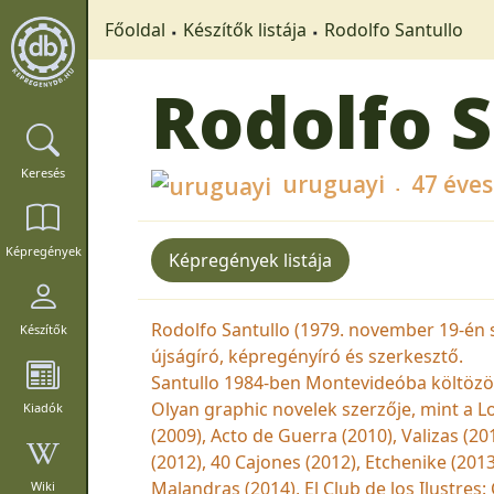
Főoldal
Készítők listája
Rodolfo Santullo
Rodolfo S
Keresés
uruguayi
47 éves
Képregények
Képregények listája
Rodolfo Santullo (1979. november 19-én 
Készítők
újságíró, képregényíró és szerkesztő.
Santullo 1984-ben Montevideóba költözött,
Olyan graphic novelek szerzője, mint a L
Kiadók
(2009), Acto de Guerra (2010), Valizas (201
(2012), 40 Cajones (2012), Etchenike (201
Malandras (2014), El Club de los Ilustres
Wiki