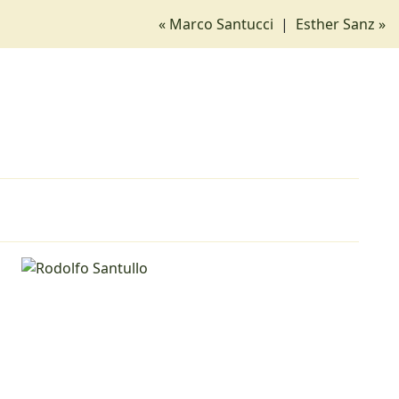
« Marco Santucci
|
Esther Sanz »