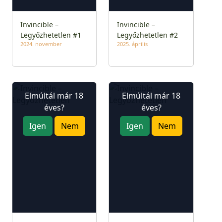
Invincible –
Invincible –
Legyőzhetetlen #1
Legyőzhetetlen #2
2024. november
2025. április
Elmúltál már 18
Elmúltál már 18
éves?
éves?
Igen
Nem
Igen
Nem