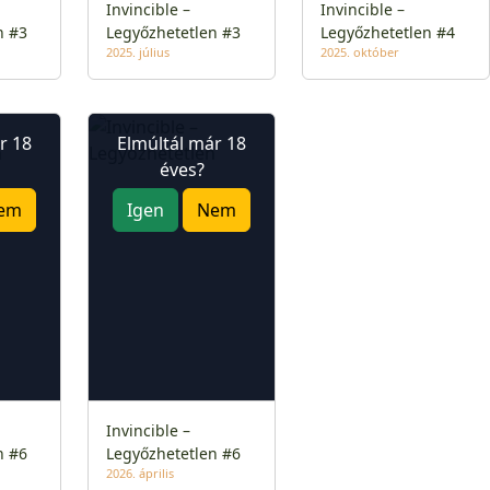
Invincible –
Invincible –
n #3
Legyőzhetetlen #3
Legyőzhetetlen #4
2025. július
2025. október
r 18
Elmúltál már 18
éves?
em
Igen
Nem
Invincible –
n #6
Legyőzhetetlen #6
2026. április