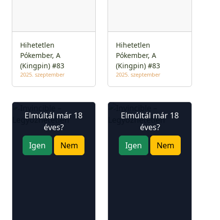
Hihetetlen
Hihetetlen
Pókember, A
Pókember, A
(Kingpin) #83
(Kingpin) #83
2025. szeptember
2025. szeptember
Elmúltál már 18
Elmúltál már 18
éves?
éves?
Igen
Nem
Igen
Nem