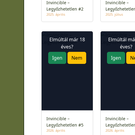
Invincible –
Invincible –
Legyőzhetetlen #2
Legyőzhetetle
2025. április
2025. július
Elmúltál már 18
Elmúltál má
éves?
éves?
Igen
Nem
Igen
N
Invincible –
Invincible –
Legyőzhetetlen #5
Legyőzhetetle
2026. április
2026. április