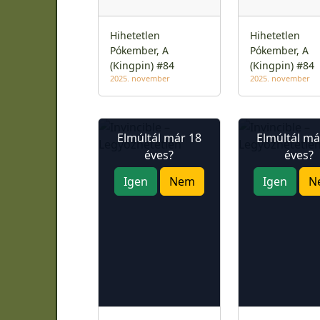
Hihetetlen
Hihetetlen
Pókember, A
Pókember, A
(Kingpin) #84
(Kingpin) #84
2025. november
2025. november
Elmúltál már 18
Elmúltál má
éves?
éves?
Igen
Nem
Igen
N