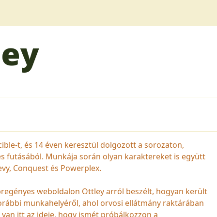
ley
cible-t, és 14 éven keresztül dolgozott a sorozaton,
s futásából. Munkája során olyan karaktereket is együtt
evy, Conquest és Powerplex.
pregényes weboldalon Ottley arról beszélt, hogyan került
rábbi munkahelyéről, ahol orvosi ellátmány raktárában
van itt az ideje, hogy ismét próbálkozzon a