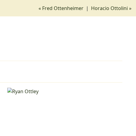
« Fred Ottenheimer
|
Horacio Ottolini »