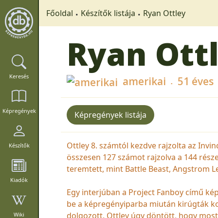
Főoldal
Készítők listája
Ryan Ottley
Ryan Ott
Keresés
amerikai
51 éves
Képregények
Képregények listája
Ottley 8. számtól kezdve rajzolta az Invin
Készítők
összesen 127 számot rajzolva a 144 része
teremtett, mint Battle Beast, Angstrom L
Kiadók
Egy interjúban a Project Fanboy című ké
be a képregényiparba miután kirúgták ko
dolgozott. Ottley úgy döntött, hogy most 
Wiki