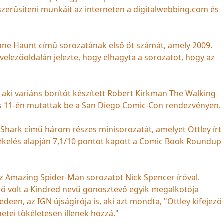
szerűsíteni munkáit az interneten a digitalwebbing.com és
lane Haunt című sorozatának első öt számát, amely 2009.
evelezőoldalán jelezte, hogy elhagyta a sorozatot, hogy az
 aki variáns borítót készített Robert Kirkman The Walking
s 11-én mutattak be a San Diego Comic-Con rendezvényen.
Shark című három részes minisorozatát, amelyet Ottley írt
értékelés alapján 7,1/10 pontot kapott a Comic Book Roundup
az Amazing Spider-Man sorozatot Nick Spencer íróval.
s ő volt a Kindred nevű gonosztevő egyik megalkotója
deen, az IGN újságírója is, aki azt mondta, "Ottley kifejező
etei tökéletesen illenek hozzá."