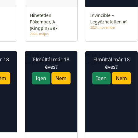
Hihetetlen
Invincible –
Pókember, A
Legyőzhetetlen #1
2024. november
(Kingpin) #87
2026. május
r 18
Elmúltál már 18
Elmúltál már 18
éves?
éves?
em
Igen
Nem
Igen
Nem