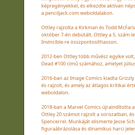
képregényekkel, és elkezdte aktívan nép
a penciljack.com weboldalakon.
Ottley rajzolta a Kirkman és Todd McFar
október 7-én debütált. Ottley a 5. szám l
Invincible-re összpontosíthasson.
2012-ben Ottley több művész egyike volt,
Dead #100 című számához, amelyet júliu
2016-ban az Image Comics kiadta Grizzly 
és rajzolt, és amely az átlagos kritikai 
weboldalon.
2018-ban a Marvel Comics újraindította 
Ottley 20 számot rajzolt a sorozatban, é
Spencerrel. Munkáját elismerte Jesse Sche
figuraábrázolása és dinamikus harci jelen