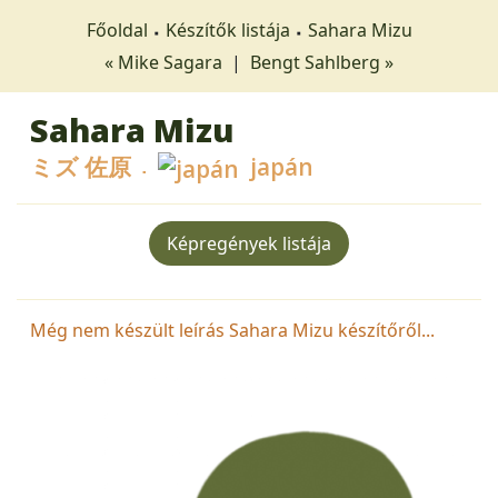
Főoldal
Készítők listája
Sahara Mizu
« Mike Sagara
|
Bengt Sahlberg »
Sahara Mizu
ミズ 佐原
japán
Képregények listája
Még nem készült leírás Sahara Mizu készítőről...