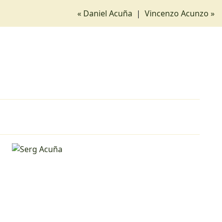
« Daniel Acuña
|
Vincenzo Acunzo »