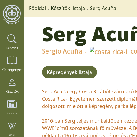
Főoldal
Készítők listája
Serg Acuña
Serg Acu
Keresés
Sergio Acuña
cos
Képregények
Képregények listája
Serg Acuña egy Costa Ricából származó 
Készítők
Costa Rica-i Egyetemen szerzett diplomát
dolgozott, mielőtt a képregényiparba lép
Kiadók
2016-ban Serg teljes munkaidőben kezde
‘WWE’ című sorozatának fő művésze. A B
például a ‘Buffy, a vámpírok réme’ és a ‘F
Wiki