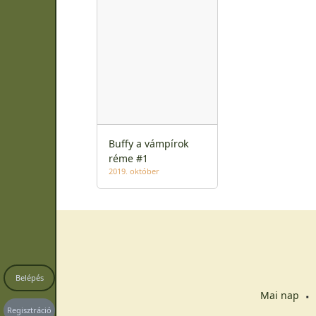
Buffy a vámpírok
réme #1
2019. október
Belépés
Mai nap
Regisztráció