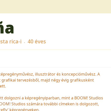
ña
ta rica-i
40 éves
képregényművész, illusztrátor és koncepcióművész. A
 grafikai tervezésből, majd négy évig grafikusként
ett.
tt dolgozni a képregényiparban, mint a BOOM! Studios
OOM! Studios számára további címeken is dolgozott,
irefly’ képregényeken.