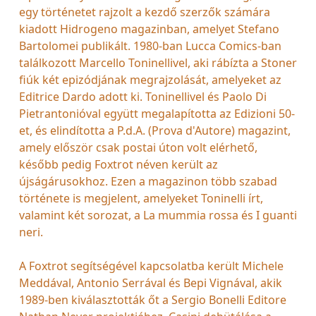
egy történetet rajzolt a kezdő szerzők számára
kiadott Hidrogeno magazinban, amelyet Stefano
Bartolomei publikált. 1980-ban Lucca Comics-ban
találkozott Marcello Toninellivel, aki rábízta a Stoner
fiúk két epizódjának megrajzolását, amelyeket az
Editrice Dardo adott ki. Toninellivel és Paolo Di
Pietrantonióval együtt megalapította az Edizioni 50-
et, és elindította a P.d.A. (Prova d'Autore) magazint,
amely először csak postai úton volt elérhető,
később pedig Foxtrot néven került az
újságárusokhoz. Ezen a magazinon több szabad
története is megjelent, amelyeket Toninelli írt,
valamint két sorozat, a La mummia rossa és I guanti
neri.
A Foxtrot segítségével kapcsolatba került Michele
Meddával, Antonio Serrával és Bepi Vignával, akik
1989-ben kiválasztották őt a Sergio Bonelli Editore