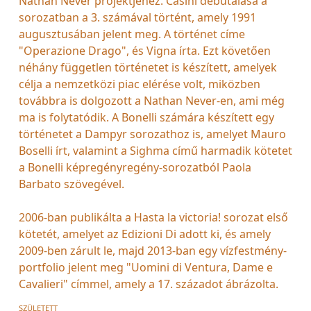
Nathan Never projektjéhez. Casini debütálása a
sorozatban a 3. számával történt, amely 1991
augusztusában jelent meg. A történet címe
"Operazione Drago", és Vigna írta. Ezt követően
néhány független történetet is készített, amelyek
célja a nemzetközi piac elérése volt, miközben
továbbra is dolgozott a Nathan Never-en, ami még
ma is folytatódik. A Bonelli számára készített egy
történetet a Dampyr sorozathoz is, amelyet Mauro
Boselli írt, valamint a Sighma című harmadik kötetet
a Bonelli képregényregény-sorozatból Paola
Barbato szövegével.
2006-ban publikálta a Hasta la victoria! sorozat első
kötetét, amelyet az Edizioni Di adott ki, és amely
2009-ben zárult le, majd 2013-ban egy vízfestmény-
portfolio jelent meg "Uomini di Ventura, Dame e
Cavalieri" címmel, amely a 17. századot ábrázolta.
SZÜLETETT