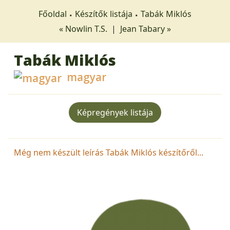
Főoldal
Készítők listája
Tabák Miklós
« Nowlin T.S.
|
Jean Tabary »
Tabák Miklós
magyar
Képregények listája
Még nem készült leírás Tabák Miklós készítőről...