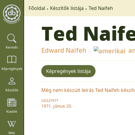
Főoldal
Készítők listája
Ted Naifeh
Ted Naif
Keresés
Edward Naifeh
am
Képregények
Képregények listája
Még nem készült leírás Ted Naifeh készítő
Készítők
SZÜLETETT
1971. június 20.
Kiadók
Wiki