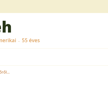
eh
erikai
55 éves
ről...