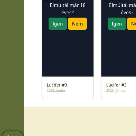
Elmúltál már 18
Elmúltál má
éves?
éves?
Igen
Nem
Igen
N
Lucifer #3
Lucifer #3
2026. június
2026. június