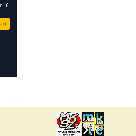
r 18
em