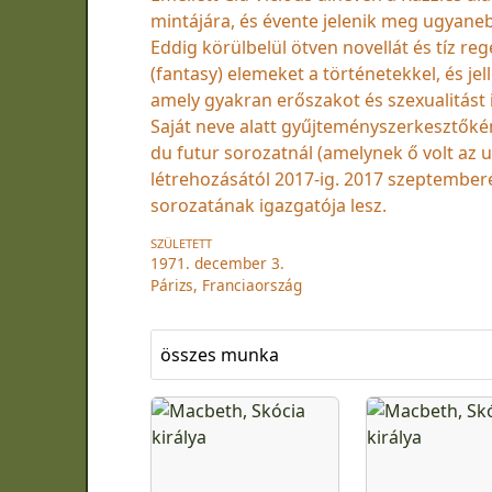
mintájára, és évente jelenik meg ugyan
Eddig körülbelül ötven novellát és tíz re
(fantasy) elemeket a történetekkel, és je
amely gyakran erőszakot és szexualitást i
Saját neve alatt gyűjteményszerkesztőkén
du futur sorozatnál (amelynek ő volt az 
létrehozásától 2017-ig. 2017 szeptemberé
sorozatának igazgatója lesz.
SZÜLETETT
1971. december 3.
Párizs, Franciaország
összes munka