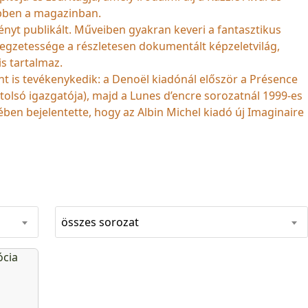
ebben a magazinban.
gényt publikált. Műveiben gyakran keveri a fantasztikus
llegzetessége a részletesen dokumentált képzeletvilág,
s tartalmaz.
t is tevékenykedik: a Denoël kiadónál először a Présence
utolsó igazgatója), majd a Lunes d’encre sorozatnál 1999-es
ben bejelentette, hogy az Albin Michel kiadó új Imaginaire
összes sorozat