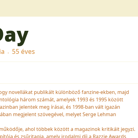
Day
ia
55 éves
ogy novellákat publikált különböző fanzine-ekben, majd
antológia három számát, amelyek 1993 és 1995 között
azinban jelentek meg írásai, és 1998-ban vált igazán
ógiában megjelent szövegével, melyet Serge Lehman
űködője, ahol többek között a magazinok kritikáit jegyzi.
pítója és zsűritagja, amely irodalmi díj a Razzie Awards