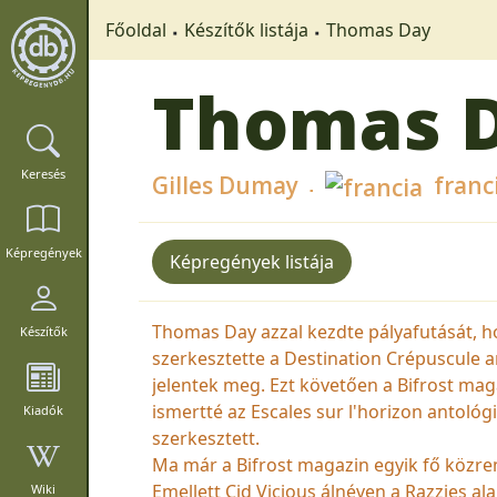
Főoldal
Készítők listája
Thomas Day
Thomas 
Keresés
Gilles Dumay
franc
Képregények
Képregények listája
Thomas Day azzal kezdte pályafutását, h
Készítők
szerkesztette a Destination Crépuscule 
jelentek meg. Ezt követően a Bifrost mag
ismertté az Escales sur l'horizon antol
Kiadók
szerkesztett.
Ma már a Bifrost magazin egyik fő közrem
Emellett Cid Vicious álnéven a Razzies ala
Wiki