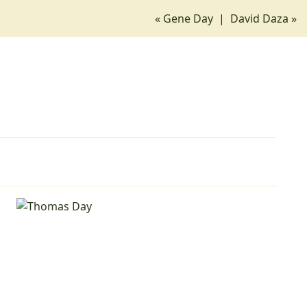
« Gene Day
|
David Daza »