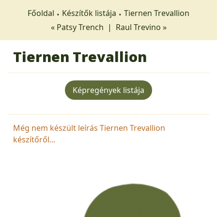
Főoldal
Készítők listája
Tiernen Trevallion
« Patsy Trench
|
Raul Trevino »
Tiernen Trevallion
Képregények listája
Még nem készült leírás Tiernen Trevallion
készítőről...