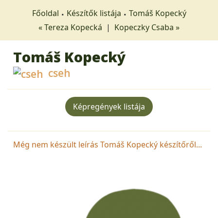
Főoldal
Készítők listája
Tomáš Kopecký
« Tereza Kopecká
|
Kopeczky Csaba »
Tomáš Kopecký
cseh
Képregények listája
Még nem készült leírás Tomáš Kopecký készítőről...