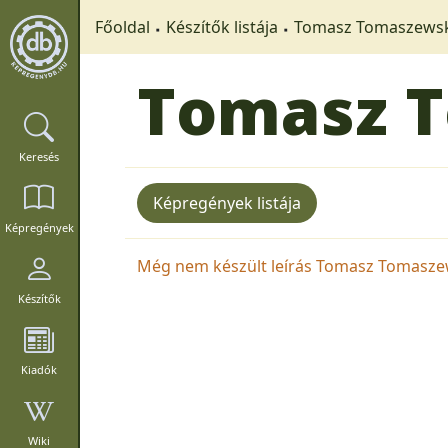
Főoldal
Készítők listája
Tomasz Tomaszewsk
Tomasz 
Keresés
Képregények listája
Képregények
Még nem készült leírás Tomasz Tomaszews
Készítők
Kiadók
Wiki