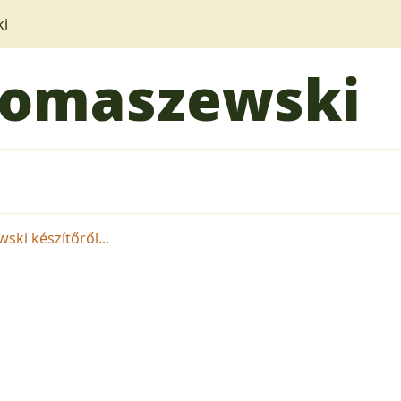
i
Tomaszewski
ki készítőről...