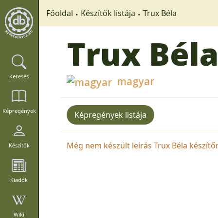
Főoldal
Készítők listája
Trux Béla
Trux Bél
Keresés
magyar
Képregények
Képregények listája
Még nem készült leírás Trux Béla készítőrő
Készítők
Kiadók
Wiki