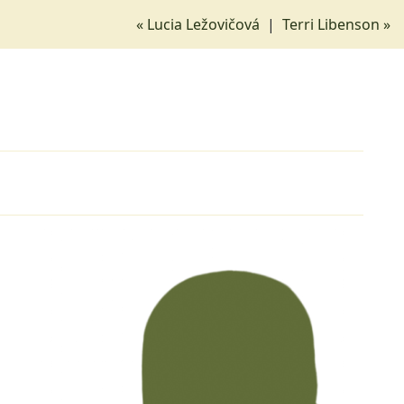
« Lucia Ležovičová
|
Terri Libenson »