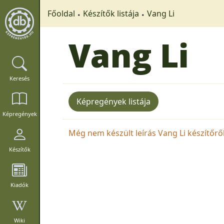
Főoldal
Készítők listája
Vang Li
Vang Li
Keresés
Képregények listája
Képregények
Még nem készült leírás Vang Li készítőről.
Készítők
Kiadók
Wiki