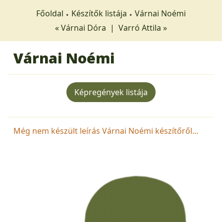
Főoldal
Készítők listája
Várnai Noémi
« Várnai Dóra
|
Varró Attila »
Várnai Noémi
Képregények listája
Még nem készült leírás Várnai Noémi készítőről...