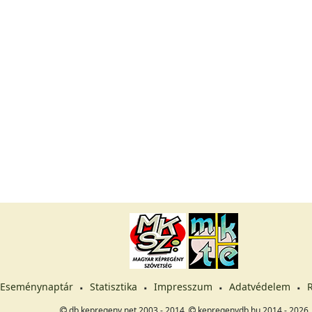
Eseménynaptár
Statisztika
Impresszum
Adatvédelem
R
db.kepregeny.net 2003 - 2014,
kepregenydb.hu 2014 - 2026