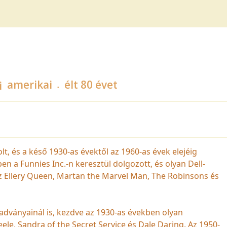
amerikai
élt 80 évet
 volt, és a késő 1930-as évektől az 1960-as évek elejéig
n a Funnies Inc.-n keresztül dolgozott, és olyan Dell-
 az Ellery Queen, Martan the Marvel Man, The Robinsons és
adványainál is, kezdve az 1930-as években olyan
eele, Sandra of the Secret Service és Dale Daring. Az 1950-