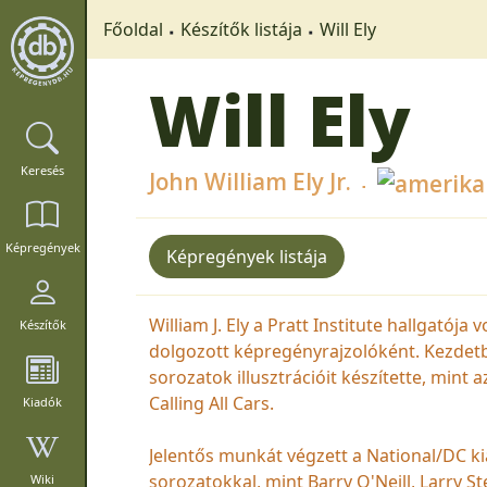
Főoldal
Készítők listája
Will Ely
Will Ely
Keresés
John William Ely Jr.
Képregények
Képregények listája
William J. Ely a Pratt Institute hallgatója
Készítők
dolgozott képregényrajzolóként. Kezdetbe
sorozatok illusztrációit készítette, mint
Calling All Cars.
Kiadók
Jelentős munkát végzett a National/DC ki
sorozatokkal, mint Barry O'Neill, Larry St
Wiki