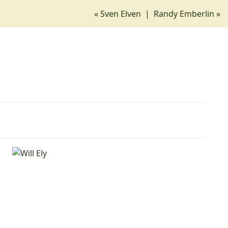
« Sven Elven
|
Randy Emberlin »