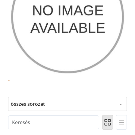
-
összes sorozat