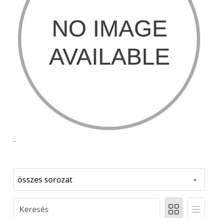
-
összes sorozat