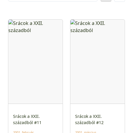
Srácok a XXII.
Srácok a XXII.
századból #11
századból #12
2001. február
2001. március