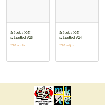
Srácok a XXII.
Srácok a XXII.
századból #23
századból #24
2002. április
2002. május