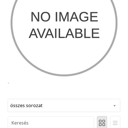
-
összes sorozat