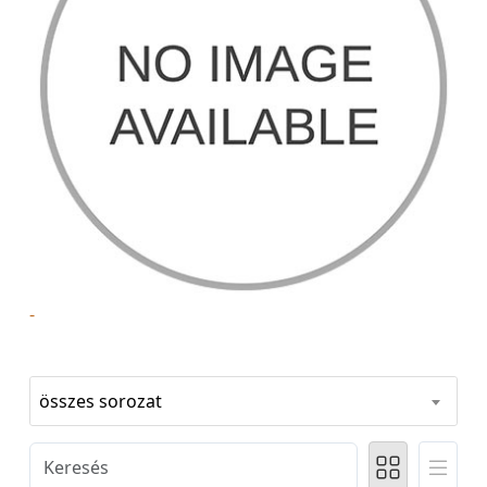
-
összes sorozat