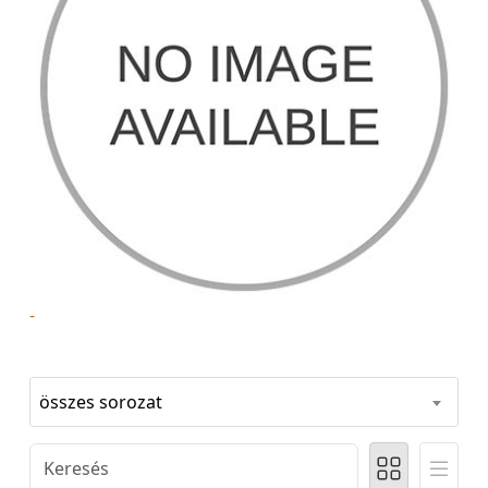
-
összes sorozat