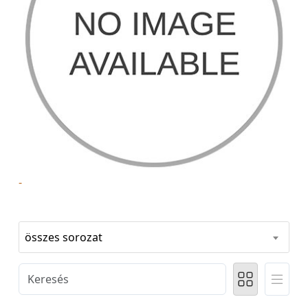
-
összes sorozat