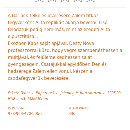
A Barjack-felkelés leverésére Zalem titkos
fegyverként Alita replikáit akarja bevetni. Első
feladatuk pedig nem más, mint az eredeti Alita
elpusztítása…
Eközben Kaos saját apjával, Desty Nova
professzorral küzd, hogy végre szembenézhessen a
múltjával, és felülemelkedhessen saját
gyengeségein. Csatájukkal egyidőben Den és
hadserege Zalem ellen vonul, készen a
csodafegyverük bevetésére.
Fekete-Fehér
Paperback
Jelenleg is futó sorozat
3995.00
HUF
A5, 148x210mm
ISBN/ISSN
MEGTEKINTVE
978-963-470-506-2
336