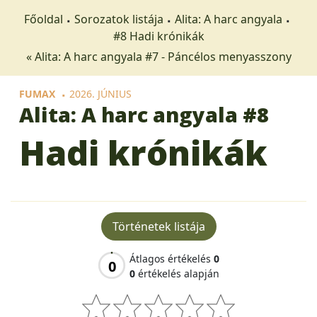
Főoldal
Sorozatok listája
Alita: A harc angyala
#8 Hadi krónikák
« Alita: A harc angyala #7 - Páncélos menyasszony
FUMAX
2026. JÚNIUS
Alita: A harc angyala
#8
Hadi krónikák
Történetek listája
Átlagos értékelés
0
0
0
értékelés alapján