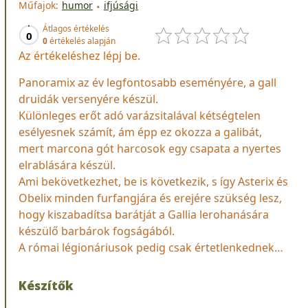
Műfajok:
humor
ifjúsági
Átlagos értékelés
0
0
értékelés alapján
Az értékeléshez lépj be.
Panoramix az év legfontosabb eseményére, a gall
druidák versenyére készül.
Különleges erőt adó varázsitalával kétségtelen
esélyesnek számít, ám épp ez okozza a galibát,
mert marcona gót harcosok egy csapata a nyertes
elrablására készül.
Ami bekövetkezhet, be is következik, s így Asterix és
Obelix minden furfangjára és erejére szükség lesz,
hogy kiszabadítsa barátját a Gallia lerohanására
készülő barbárok fogságából.
A római légionáriusok pedig csak értetlenkednek…
Készítők