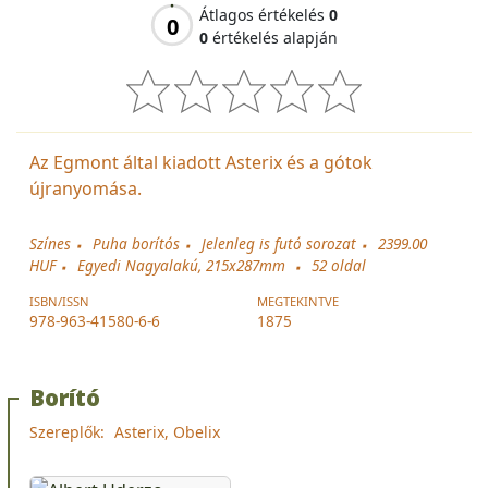
Átlagos értékelés
0
0
0
értékelés alapján
Az Egmont által kiadott Asterix és a gótok
újranyomása.
Színes
Puha borítós
Jelenleg is futó sorozat
2399.00
HUF
Egyedi Nagyalakú, 215x287mm
52
oldal
ISBN/ISSN
MEGTEKINTVE
978-963-41580-6-6
1875
Borító
Szereplők:
Asterix, Obelix