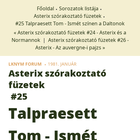
Főoldal
Sorozatok listája
Asterix szórakoztató füzetek
#25 Talpraesett Tom - Ismét színen a Daltonok
« Asterix szórakoztató füzetek #24 - Asterix és a
Normannok
|
Asterix szórakoztató füzetek #26 -
Asterix - Az auvergne-i pajzs »
LKNYM FORUM
1981. JANUÁR
Asterix szórakoztató
füzetek
#25
Talpraesett
Tom - Ismét