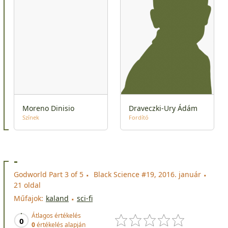
Moreno Dinisio
Draveczki-Ury Ádám
Színek
Fordító
-
Godworld Part 3 of 5
Black Science #19, 2016. január
21 oldal
Műfajok:
kaland
sci-fi
Átlagos értékelés
0
0
értékelés alapján