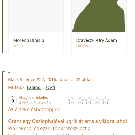
Moreno Dinisio
Draveczki-Ury Ádám
Színek
Fordító
-
Black Science #22, 2016. július
22 oldal
Műfajok:
kaland
sci-fi
Átlagos értékelés
0
0
értékelés alapján
Az értékeléshez lépj be.
Grant egy Oszlophajóval ugrik át arra a világra, ahol
Pia rekedt, és ezzel tönkreteszi azt a