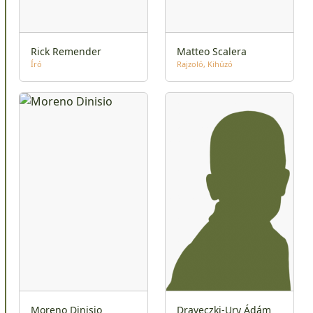
Rick Remender
Matteo Scalera
Író
Rajzoló
Kihúzó
Moreno Dinisio
Draveczki-Ury Ádám