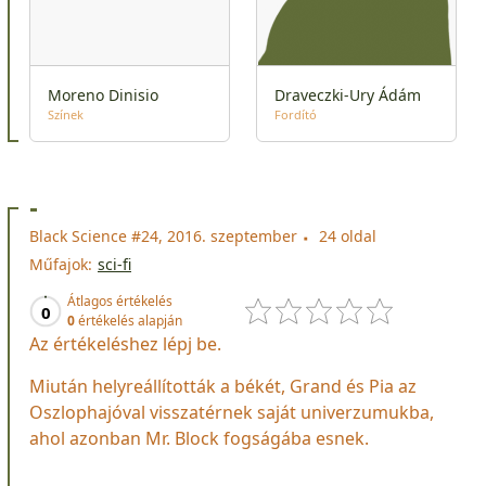
Moreno Dinisio
Draveczki-Ury Ádám
Színek
Fordító
-
Black Science #24, 2016. szeptember
24 oldal
Műfajok:
sci-fi
Átlagos értékelés
0
0
értékelés alapján
Az értékeléshez lépj be.
Miután helyreállították a békét, Grand és Pia az
Oszlophajóval visszatérnek saját univerzumukba,
ahol azonban Mr. Block fogságába esnek.