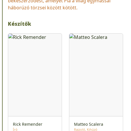
békeszerződést, amelyet Pia a világ egymással
háborúzó törzsei között kötött.
Készítők
Rick Remender
Matteo Scalera
Író
Rajzoló
Kihúzó