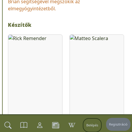
Brian segítségével megszökik az
elmegyógyintézetből.
Készítők
Regisztráció
Belépés
Rick Remender
Matteo Scalera
Író
Rajzoló
Kihúzó