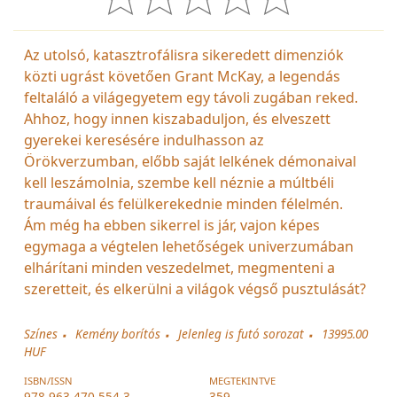
Az utolsó, katasztrofálisra sikeredett dimenziók
közti ugrást követően Grant McKay, a legendás
feltaláló a világegyetem egy távoli zugában reked.
Ahhoz, hogy innen kiszabaduljon, és elveszett
gyerekei keresésére indulhasson az
Örökverzumban, előbb saját lelkének démonaival
kell leszámolnia, szembe kell néznie a múltbéli
traumáival és felülkerekednie minden félelmén.
Ám még ha ebben sikerrel is jár, vajon képes
egymaga a végtelen lehetőségek univerzumában
elhárítani minden veszedelmet, megmenteni a
szeretteit, és elkerülni a világok végső pusztulását?
Színes
Kemény borítós
Jelenleg is futó sorozat
13995.00
HUF
ISBN/ISSN
MEGTEKINTVE
978-963-470-554-3
359