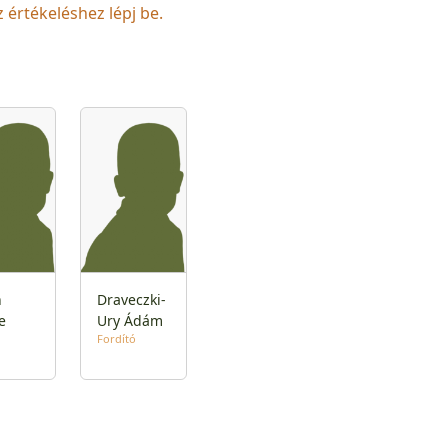
z értékeléshez lépj be.
n
Draveczki-
e
Ury Ádám
Fordító