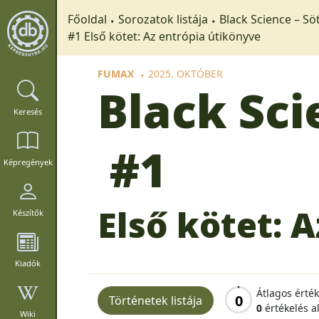
Főoldal
Sorozatok listája
Black Science – S
#1 Első kötet: Az entrópia útikönyve
FUMAX
2025. OKTÓBER
Black Sc
Keresés
#1
Képregények
Első kötet: 
Készítők
Kiadók
Átlagos érté
0
Történetek listája
0
értékelés a
Wiki