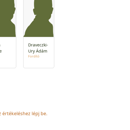
n
Draveczki-
e
Ury Ádám
Fordító
z értékeléshez lépj be.