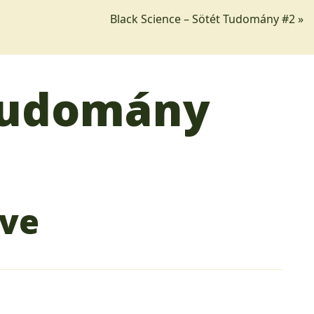
Black Science – Sötét Tudomány #2 »
 Tudomány
yve