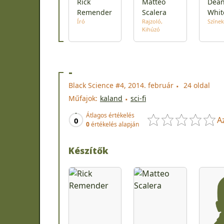
Rick
Matteo
Dea
Remender
Scalera
Whit
Író
Rajzoló
Színek
Kihúzó
-
Black Science #4, 2014. február
24 oldal
Műfajok:
kaland
sci-fi
Átlagos értékelés
A
0
0
értékelés alapján
Készítők