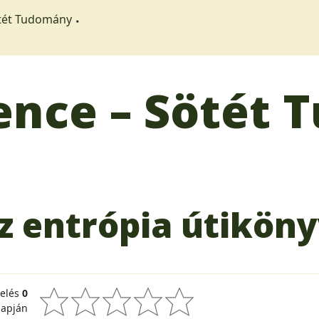
ötét Tudomány
ience – Sötét
Az entrópia útikön
kelés
0
lapján