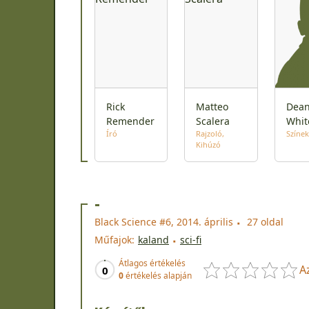
Rick
Matteo
Dea
Remender
Scalera
Whit
Író
Rajzoló
Színek
Kihúzó
-
Black Science #6, 2014. április
27 oldal
Műfajok:
kaland
sci-fi
Átlagos értékelés
A
0
0
értékelés alapján