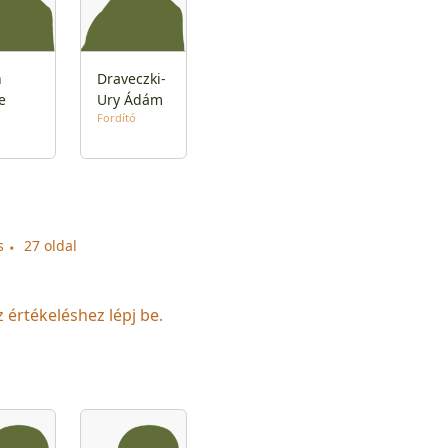
n
Draveczki-
e
Ury Ádám
Fordító
s
27 oldal
z értékeléshez lépj be.