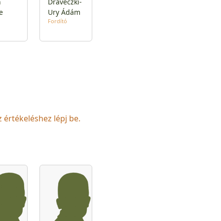
n
Draveczki-
e
Ury Ádám
Fordító
z értékeléshez lépj be.