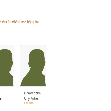
z értékeléshez lépj be.
n
Draveczki-
e
Ury Ádám
Fordító