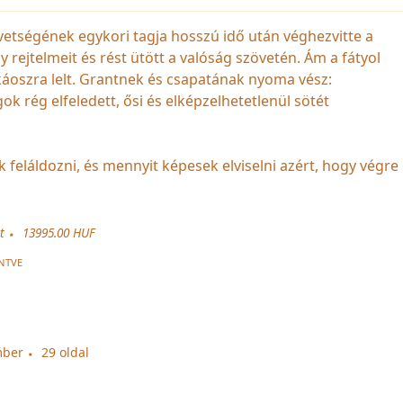
etségének egykori tagja hosszú idő után véghezvitte a
 rejtelmeit és rést ütött a valóság szövetén. Ám a fátyol
áoszra lelt. Grantnek és csapatának nyoma vész:
k rég elfeledett, ősi és elképzelhetetlenül sötét
 feláldozni, és mennyit képesek elviselni azért, hogy végre
t
13995.00 HUF
NTVE
mber
29 oldal