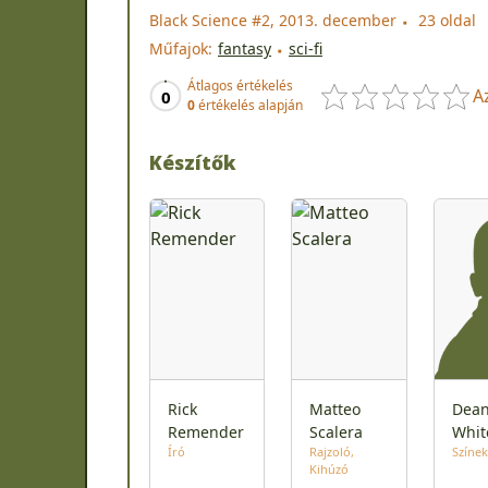
Black Science #2, 2013. december
23 oldal
Műfajok:
fantasy
sci-fi
Átlagos értékelés
A
0
0
értékelés alapján
Készítők
Rick
Matteo
Dea
Remender
Scalera
Whit
Író
Rajzoló
Színek
Kihúzó