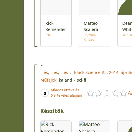
Rick
Matteo
Dea
Remender
Scalera
Whit
Író
Rajzoló
Színek
Kihúzó
-
Lies, Lies, Lies
Black Science #5, 2014. áprili
Műfajok:
kaland
sci-fi
Átlagos értékelés
A
0
0
értékelés alapján
Készítők