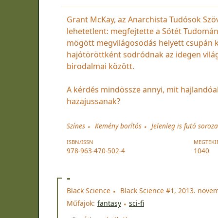
Grant McKay, az Anarchista Tudósok Szöv
lehetetlent: megfejtette a Sötét Tudomány
mögött megvilágosodás helyett csupán k
hajótöröttként sodródnak az idegen világo
birodalmai között.
A kérdés mindössze annyi, mit hajlandóak
hazajussanak?
Színes
Kemény borítós
Jelenleg is futó soroza
ISBN/ISSN
MEGTEKI
978-963-470-502-4
1040
-
Black Science
Black Science #1, 2013. nove
Műfajok:
fantasy
sci-fi