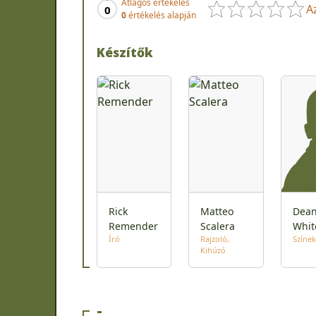
Átlagos értékelés
A
0
0
értékelés alapján
Készítők
Rick
Matteo
Dea
Remender
Scalera
Whit
Író
Rajzoló
Színek
Kihúzó
-