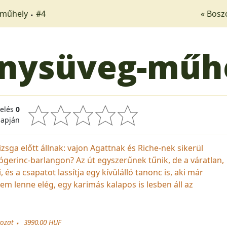
-műhely
#4
« Bosz
nysüveg-műh
kelés
0
lapján
sga előtt állnak: vajon Agattnak és Riche-nek sikerül
gerinc-barlangon? Az út egyszerűnek tűnik, de a váratlan,
 a csapatot lassítja egy kívülálló tanonc is, aki már
em lenne elég, egy karimás kalapos is lesben áll az
rozat
3990.00 HUF