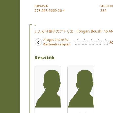
ISBN/ISSN
MEGTEKI
978-963-5669-26-4
332
-
とんがり帽子のアトリエ（Tongari Boushi no Ateli
Átlagos értékelés
A
0
0
értékelés alapján
Készítők