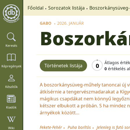
Főoldal
Sorozatok listája
Boszorkánysüveg
GABO
2026. JANUÁR
Boszorká
Keresés
Átlagos érté
0
Történetek listája
Képregények
0
értékelés a
A boszorkánysüveg-műhely tanoncai új viz
Készítők
átkísérnie a tengervészmadarakat a Kígyó
mágikus csapdákat nem könnyű legyőzni, és
kétszer elbukott a próbán. S ha mindez n
Kiadók
árnyékok között…
Fekete-Fehér
Puha borítós
Jelenleg is futó so
Wiki