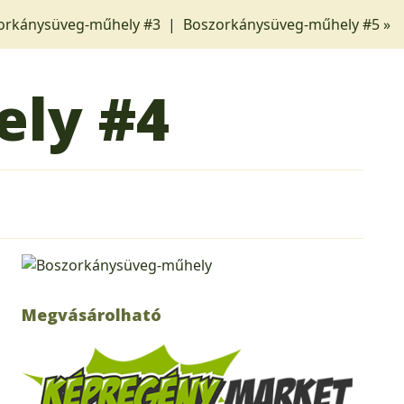
orkánysüveg-műhely #3
|
Boszorkánysüveg-műhely #5 »
ely
#4
Megvásárolható