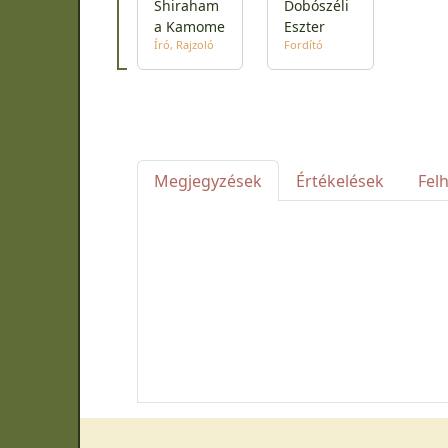
Shiraham
Dobószéli
a Kamome
Eszter
Író
Rajzoló
Fordító
Megjegyzések
Értékelések
Fel