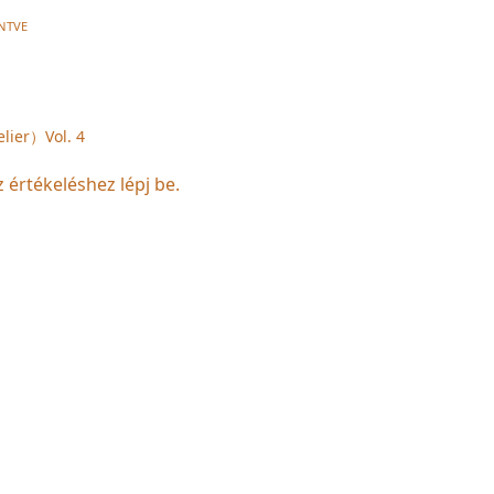
NTVE
er）Vol. 4
z értékeléshez lépj be.