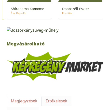
Shirahama Kamome
Dobószéli Eszter
Író
Rajzoló
Fordító
Megvásárolható
Megjegyzések
Értékelések