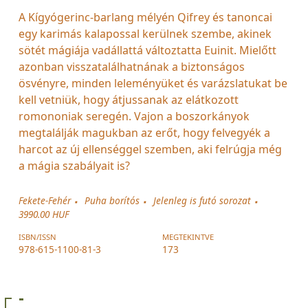
A Kígyógerinc-barlang mélyén Qifrey és tanoncai
egy karimás kalapossal kerülnek szembe, akinek
sötét mágiája vadállattá változtatta Euinit. Mielőtt
azonban visszatalálhatnának a biztonságos
ösvényre, minden leleményüket és varázslatukat be
kell vetniük, hogy átjussanak az elátkozott
romononiak seregén. Vajon a boszorkányok
megtalálják magukban az erőt, hogy felvegyék a
harcot az új ellenséggel szemben, aki felrúgja még
a mágia szabályait is?
Fekete-Fehér
Puha borítós
Jelenleg is futó sorozat
3990.00 HUF
ISBN/ISSN
MEGTEKINTVE
978-615-1100-81-3
173
-