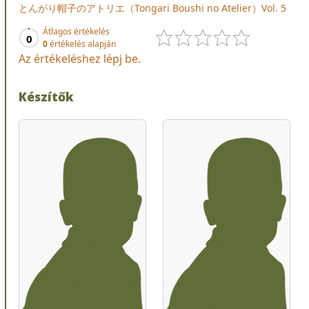
とんがり帽子のアトリエ（Tongari Boushi no Atelier）Vol. 5
Átlagos értékelés
0
0
értékelés alapján
Az értékeléshez lépj be.
Készítők