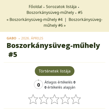
Főoldal
Sorozatok listája
Boszorkánysüveg-műhely
#5
« Boszorkánysüveg-műhely #4
|
Boszorkánysüveg-
műhely #6 »
GABO
2026. ÁPRILIS
Boszorkánysüveg-műhely
#5
Történetek listája
Átlagos értékelés
0
0
0
értékelés alapján