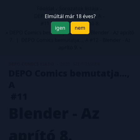
Főoldal
Sorozatok listája
DEPO Comics bemutatja..., A
Elmúltál már 18 éves?
#11 Blender - Az aprító 8.
igen
nem
« DEPO Comics bemutatja..., A #10 - Blender - Az aprító
7.
|
DEPO Comics bemutatja..., A #12 - Blender - Az
aprító 9. »
DEPO COMICS KIADÓ
2025. SZEPTEMBER
DEPO Comics bemutatja...,
A
#11
Blender - Az
aprító 8.