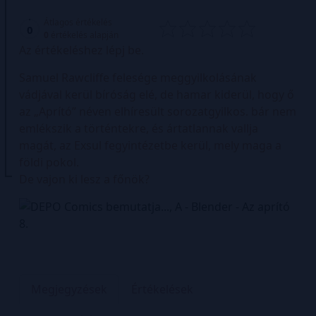
Átlagos értékelés
0
0
értékelés alapján
Az értékeléshez lépj be.
Samuel Rawcliffe felesége meggyilkolásának
vádjával kerül bíróság elé, de hamar kiderül, hogy ő
az „Aprító” néven elhíresült sorozatgyilkos. bár nem
emlékszik a történtekre, és ártatlannak vallja
magát, az Exsul fegyintézetbe kerül, mely maga a
földi pokol.
De vajon ki lesz a főnök?
Megjegyzések
Értékelések