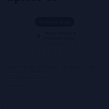
Történetek listája
Átlagos értékelés
0
0
0
értékelés alapján
Színes
Puha borítós
Jelenleg is futó sorozat
18 éven
felülieknek
2200.00 HUF
Limitált 100db-os kiadás.
MEGTEKINTVE
279
-